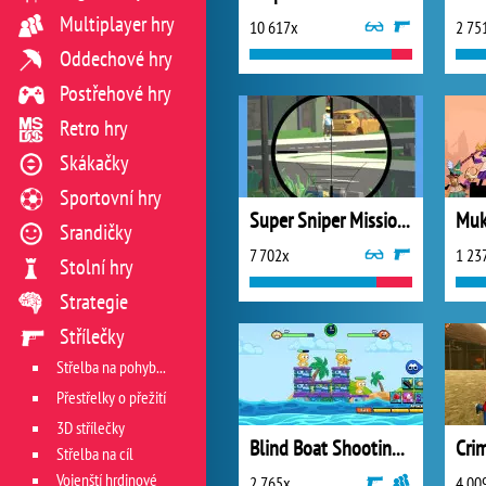
Multiplayer hry
10 617x
2 75
Oddechové hry
Postřehové hry
Retro hry
Skákačky
Sportovní hry
Super Sniper Missions
Muk
Srandičky
7 702x
1 23
Stolní hry
Strategie
Střílečky
Střelba na pohyblivý cíl
Přestřelky o přežití
3D střílečky
Blind Boat Shooting Master
Střelba na cíl
Vojenští hrdinové
2 765x
4 00