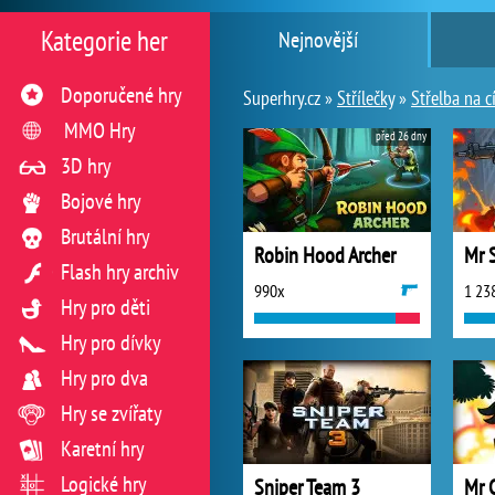
Kategorie her
Nejnovější
Doporučené hry
Superhry.cz »
Střílečky
»
Střelba na cí
MMO Hry
před 26 dny
3D hry
Bojové hry
Brutální hry
Robin Hood Archer
Mr 
Flash hry archiv
990x
1 23
Hry pro děti
Hry pro dívky
Hry pro dva
Hry se zvířaty
Karetní hry
Logické hry
Sniper Team 3