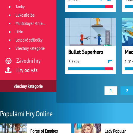
Tanky
Lukostřelba
Multiplayer střílečky
Dělo
Letecké střílečky
Všechny kategorie
Bullet Superhero
Mad
Závodní hry
3 759x
1 01
Hry od vás
všechny kategorie
1
2
Populární Hry Online
Forge of Empires
Lady Popular