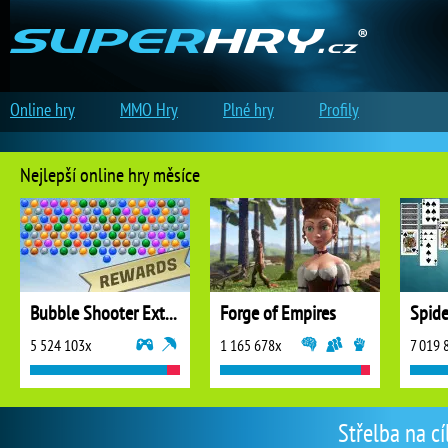
Online hry
MMO Hry
Plné hry
Profily
Nejlepší online hry měsíce
Bubble Shooter Extreme
Forge of Empires
5 524 103x
1 165 678x
7 019 
Střelba na cíl