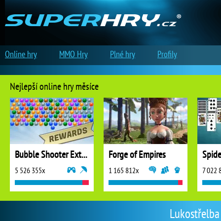
Online hry
MMO Hry
Plné hry
Profily
Nejlepší online hry měsíce
Bubble Shooter Extreme
Forge of Empires
5 526 355x
1 165 812x
7 022 
Lukostřelba 