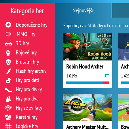
Kategorie her
Nejnovější
Doporučené hry
Superhry.cz »
Střílečky
»
Lukostřelba
MMO Hry
před 28 dny
3D hry
Bojové hry
Brutální hry
Robin Hood Archer
Flash hry archiv
1 019x
1 42
Hry pro děti
Hry pro dívky
Hry pro dva
Hry se zvířaty
Karetní hry
Logické hry
Archery Master Multiplayer
Bow