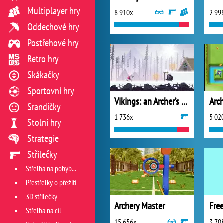
Multiplayer hry
8 910x
2 99
Oddechové hry
Postřehové hry
Retro hry
Skákačky
Sportovní hry
Vikings: an Archer’s Journey
Arc
Srandičky
1 736x
5 02
Stolní hry
Strategie
Střílečky
Střelba na pohyblivý cíl
Přestřelky o přežití
3D střílečky
Archery Master
Free
Střelba na cíl
15 656x
3 70