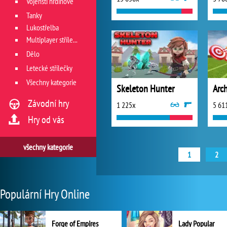
Vojenští hrdinové
Tanky
Lukostřelba
Multiplayer střílečky
Dělo
Letecké střílečky
Všechny kategorie
Skeleton Hunter
Arc
Závodní hry
1 225x
5 61
Hry od vás
všechny kategorie
1
2
Populární Hry Online
Forge of Empires
Lady Popular