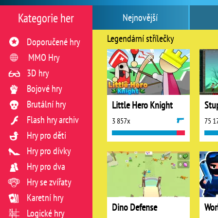
Kategorie her
Nejnovější
Legendární střílečky
Doporučené hry
MMO Hry
3D hry
Bojové hry
Brutální hry
Little Hero Knight
Stu
Flash hry archiv
3 857x
75 1
Hry pro děti
Hry pro dívky
Hry pro dva
Hry se zvířaty
Karetní hry
Dino Defense
Logické hry