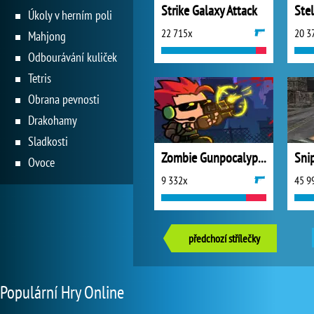
Strike Galaxy Attack
Stel
Úkoly v herním poli
22 715x
20 3
Mahjong
Odbourávání kuliček
Tetris
Obrana pevnosti
Drakohamy
Sladkosti
Zombie Gunpocalypse
Ovoce
9 332x
45 9
předchozí střílečky
Populární Hry Online