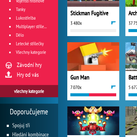
Vojenští hrdinové
Tanky
Stickman Fugitive
Arc
Lukostřelba
3 480x
37 7
Multiplayer střílečky
Dělo
Letecké střílečky
Všechny kategorie
Závodní hry
Hry od vás
Gun Man
Bat
7 070x
5 67
všechny kategorie
Doporučujeme
Spojuj tři
Hledání kombinace