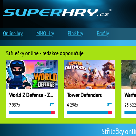
Online hry
MMO Hry
Plné hry
Profily
Střílečky online - redakce doporučuje
World Z Defense - Zombie Defense
Tower Defenders
7 957x
4 298x
25 62
Střílečky onl