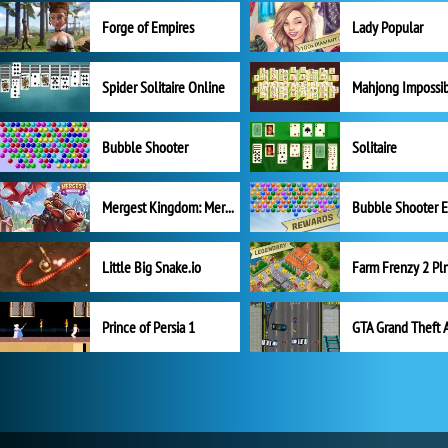
Forge of Empires
Lady Popular
Spider Solitaire Online
Mahjong Impossi
Bubble Shooter
Solitaire
Mergest Kingdom: Merge Puzzle
Little Big Snake.io
Prince of Persia 1
GTA Grand Theft 