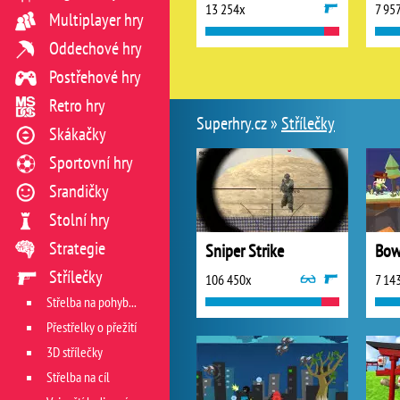
13 254x
7 95
Multiplayer hry
Oddechové hry
Postřehové hry
Retro hry
Superhry.cz »
Střílečky
Skákačky
Sportovní hry
Srandičky
Stolní hry
Strategie
Sniper Strike
Bow
Střílečky
106 450x
7 14
Střelba na pohyblivý cíl
Přestřelky o přežití
3D střílečky
Střelba na cíl