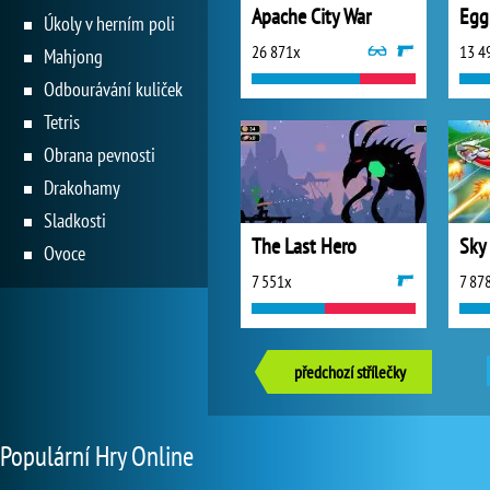
Apache City War
Egg
Úkoly v herním poli
26 871x
13 4
Mahjong
Odbourávání kuliček
Tetris
Obrana pevnosti
Drakohamy
Sladkosti
The Last Hero
Sky
Ovoce
7 551x
7 87
předchozí střílečky
Populární Hry Online