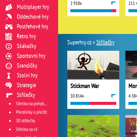
2 918x
211 
Multiplayer hry
Oddechové hry
Postřehové hry
Retro hry
Superhry.cz »
Střílečky
Skákačky
Sportovní hry
Srandičky
Stolní hry
Strategie
Stickman War
Mon
Střílečky
10 814x
4 38
Střelba na pohyblivý cíl
Přestřelky o přežití
3D střílečky
Střelba na cíl