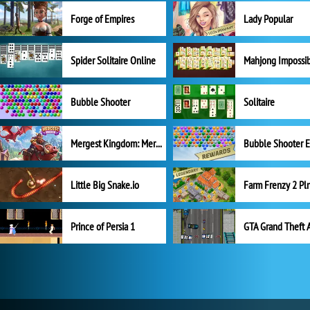
Forge of Empires
Lady Popular
Spider Solitaire Online
Mahjong Impossi
Bubble Shooter
Solitaire
Mergest Kingdom: Merge Puzzle
Little Big Snake.io
Prince of Persia 1
GTA Grand Theft 