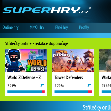
Online hry
MMO Hry
Plné hry
Profily
Střílečky online - redakce doporučuje
World Z Defense - Zombie Defense
Tower Defenders
7 959x
4 298x
25 62
Střílečky onl