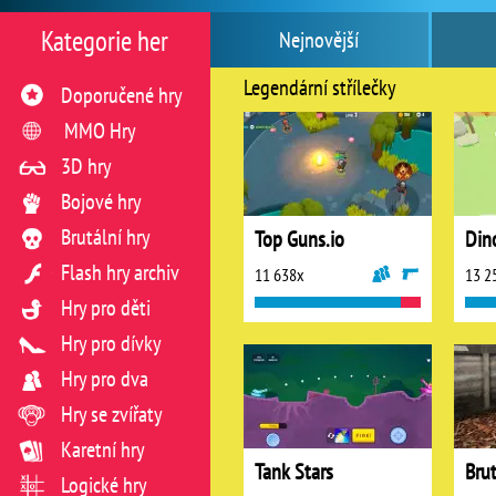
Kategorie her
Nejnovější
Legendární střílečky
Doporučené hry
MMO Hry
3D hry
Bojové hry
Brutální hry
Top Guns.io
Din
Flash hry archiv
11 638x
13 2
Hry pro děti
Hry pro dívky
Hry pro dva
Hry se zvířaty
Karetní hry
Tank Stars
Brut
Logické hry