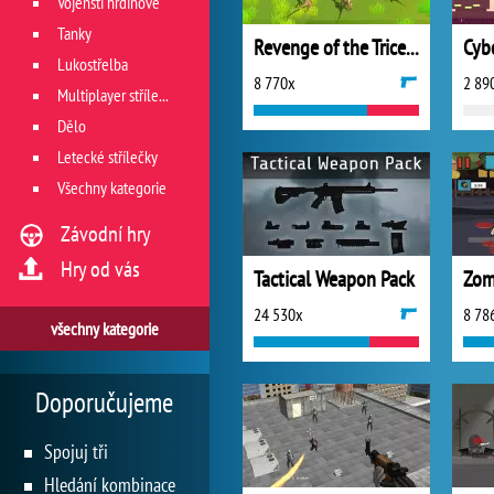
Vojenští hrdinové
Tanky
Revenge of the Triceratops
Cyb
Lukostřelba
8 770x
2 89
Multiplayer střílečky
Dělo
Letecké střílečky
Všechny kategorie
Závodní hry
Hry od vás
Tactical Weapon Pack
Zom
24 530x
8 78
všechny kategorie
Doporučujeme
Spojuj tři
Hledání kombinace