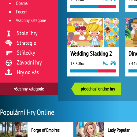
Obama
Focení
Všechny kategorie
Stolní hry
Strategie
Střílečky
Wedding Slacking 2
Din
Závodní hry
13 306x
7 44
Hry od vás
všechny kategorie
předchozí online hry
Populární Hry Online
Forge of Empires
Lady Popular