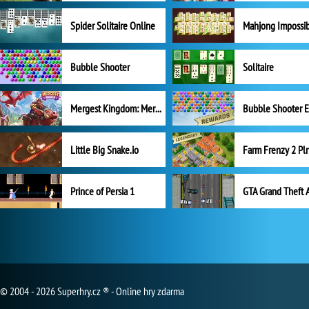
Spider Solitaire Online
Mahjong Impossi
Bubble Shooter
Solitaire
Mergest Kingdom: Merge Puzzle
Little Big Snake.io
Prince of Persia 1
GTA Grand Theft 
© 2004 - 2026 Superhry.cz ® - Online hry zdarma