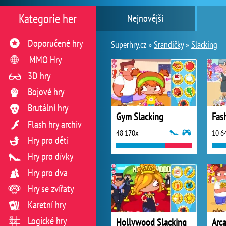
Kategorie her
Nejnovější
Doporučené hry
Superhry.cz »
Srandičky
»
Slacking
MMO Hry
3D hry
Bojové hry
Brutální hry
Gym Slacking
Flash hry archiv
48 170x
10 6
Hry pro děti
Hry pro dívky
Hry pro dva
Hry se zvířaty
Karetní hry
Logické hry
Hollywood Slacking
Arc