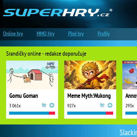
Online hry
MMO Hry
Plné hry
Profily
Srandičky online - redakce doporučuje
Gomu Goman
Meme Myth:Wukong
3 061x
927x
293x
Slacki