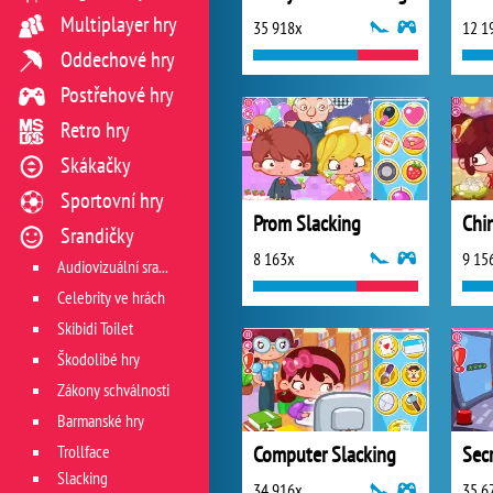
Multiplayer hry
35 918x
12 1
Oddechové hry
Postřehové hry
Retro hry
Skákačky
Sportovní hry
Prom Slacking
Srandičky
8 163x
9 15
Audiovizuální srandičky
Celebrity ve hrách
Skibidi Toilet
Škodolibé hry
Zákony schválnosti
Barmanské hry
Trollface
Computer Slacking
Sec
Slacking
34 916x
35 6