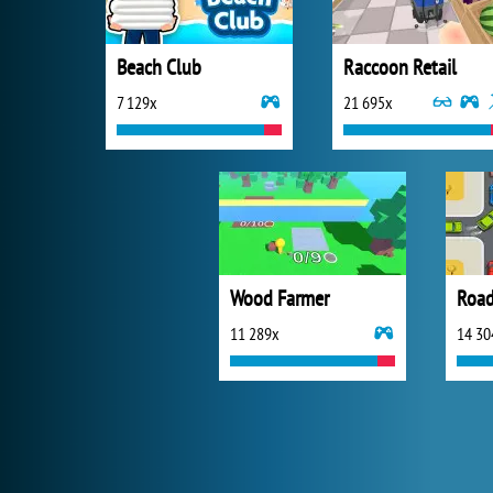
Beach Club
Raccoon Retail
7 129x
21 695x
Wood Farmer
Road 
11 289x
14 30