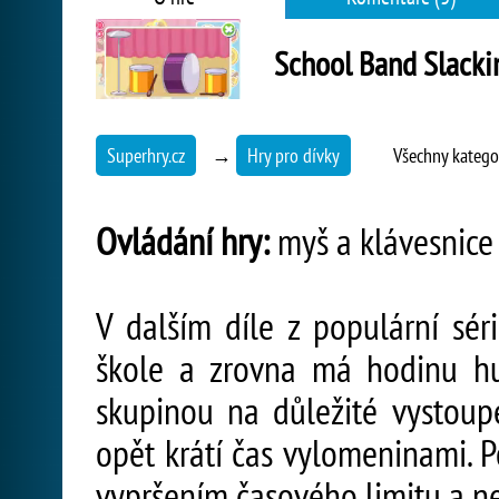
School Band Slacki
Superhry.cz
→
Hry pro dívky
Všechny katego
Ovládání hry:
myš a klávesnice
V dalším díle z populární sér
škole a zrovna má hodinu hu
skupinou na důležité vystoup
opět krátí čas vylomeninami. 
vypršením časového limitu a ne