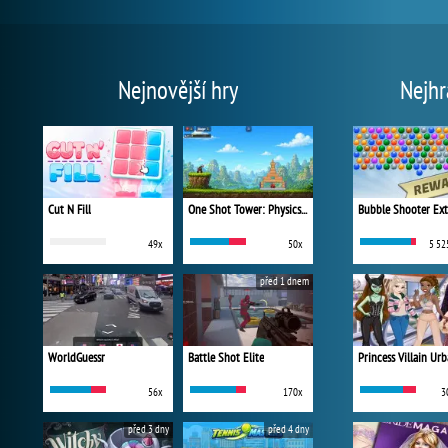
Nejnovější hry
Nejhr
Cut N Fill
One Shot Tower: Physics Destroyer
Bubble Shooter Ex
49x
50x
5 52
před 1 dnem
WorldGuessr
Battle Shot Elite
56x
170x
3
před 3 dny
před 4 dny