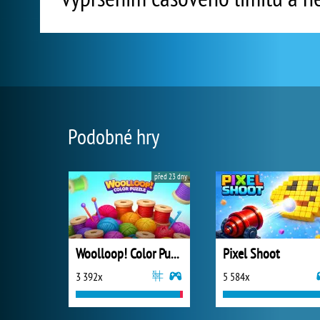
Podobné hry
před 23 dny
Woolloop! Color Puzzle
Pixel Shoot
3 392x
5 584x