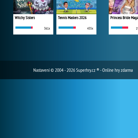
Witchy Sisters
Tennis Masters 2026
Princess Bride Mag
361x
435x
1
Nastavení
© 2004 - 2026 Superhry.cz ® - Online hry zdarma