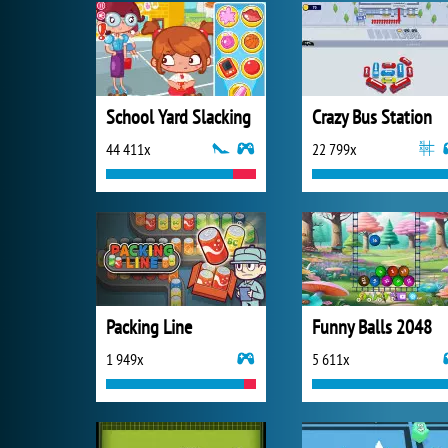
School Yard Slacking
Crazy Bus Station
44 411x
22 799x
Packing Line
Funny Balls 2048
1 949x
5 611x