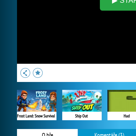
▶ STA
Frost Land: Snow Survival
Ship Out
Had
O hře
Komentáře (3)