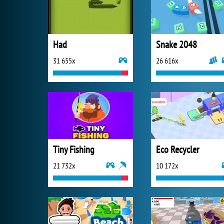
Had
Snake 2048
31 655x
26 616x
Tiny Fishing
Eco Recycler
21 732x
10 172x