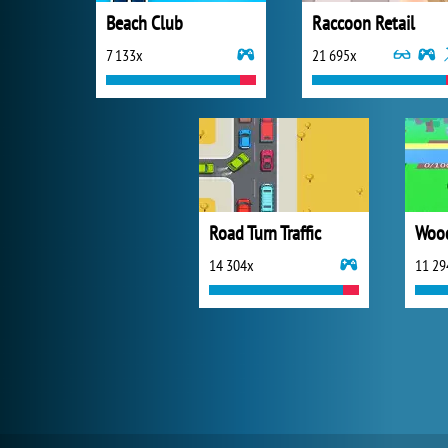
Beach Club
Raccoon Retail
7 133x
21 695x
Road Turn Traffic
Wood
14 304x
11 29