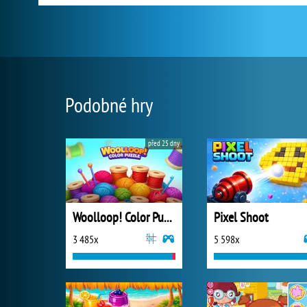
Podobné hry
před 25 dny
Woolloop! Color Puzzle
Pixel Shoot
3 485x
5 598x