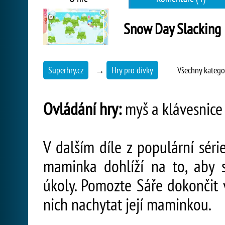
Snow Day Slacking
Superhry.cz
→
Hry pro dívky
Všechny katego
Ovládání hry:
myš a klávesnice
V dalším díle z populární séri
maminka dohlíží na to, aby 
úkoly. Pomozte Sáře dokončit 
nich nachytat její maminkou.