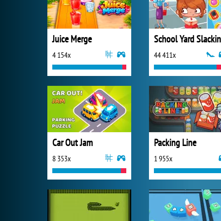
Juice Merge
School Yard Slacki
4 154x
44 411x
Car Out Jam
Packing Line
8 353x
1 955x