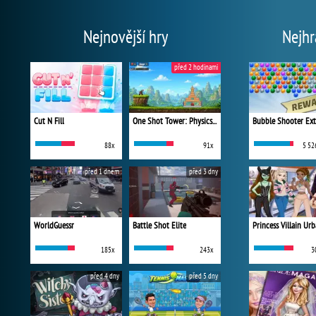
Nejnovější hry
Nejhr
před 2 hodinami
Cut N Fill
One Shot Tower: Physics Destroyer
Bubble Shooter Ex
88x
91x
5 52
před 1 dnem
před 3 dny
WorldGuessr
Battle Shot Elite
185x
243x
3
před 4 dny
před 5 dny