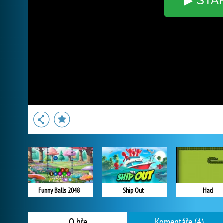
▶ STA
Funny Balls 2048
Ship Out
Had
O hře
Komentáře (4)