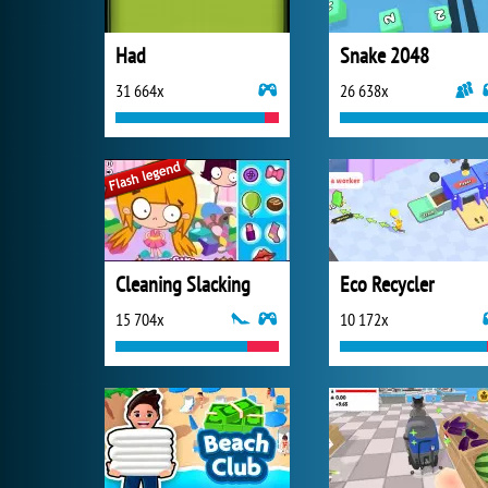
Had
Snake 2048
31 664x
26 638x
Cleaning Slacking
Eco Recycler
15 704x
10 172x