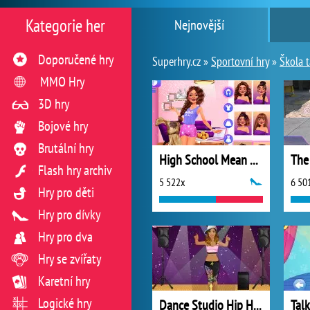
Kategorie her
Nejnovější
Doporučené hry
Superhry.cz »
Sportovní hry
»
Škola 
MMO Hry
3D hry
Bojové hry
Brutální hry
High School Mean Girls
The
Flash hry archiv
5 522x
6 50
Hry pro děti
Hry pro dívky
Hry pro dva
Hry se zvířaty
Karetní hry
Logické hry
Dance Studio Hip Hop