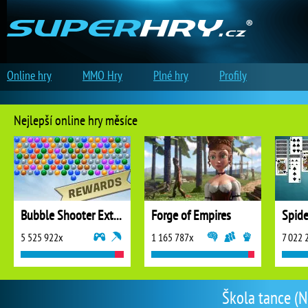
Online hry
MMO Hry
Plné hry
Profily
Nejlepší online hry měsíce
Bubble Shooter Extreme
Forge of Empires
5 525 922x
1 165 787x
7 022 
Škola tance (N