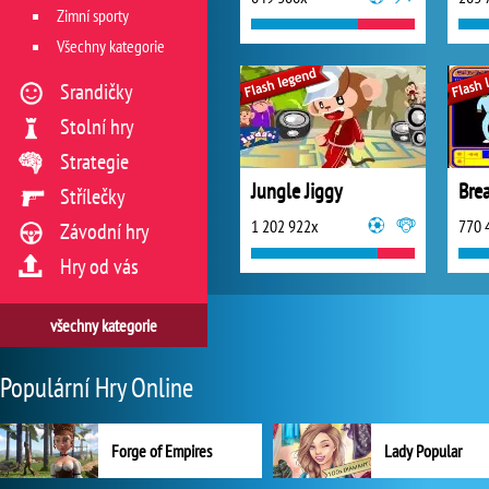
Zimní sporty
Všechny kategorie
Srandičky
Stolní hry
Strategie
Jungle Jiggy
Bre
Střílečky
1 202 922x
770 
Závodní hry
Hry od vás
všechny kategorie
Populární Hry Online
Forge of Empires
Lady Popular