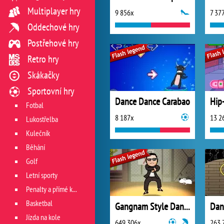
Multiplayer hry
9 856x
7 37
Oddechové hry
Postřehové hry
Retro hry
Skákačky
Sportovní hry
Dance Dance Carabao
Hip
Fotbal
8 187x
13 2
Lukostřelba
Kulečník
Běhání
Golf
Letní sporty
Penalty a přímé kopy
Basketbal
Gangnam Style Dance
Dan
Jízda na kole
649 306x
263 