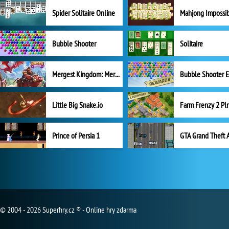
Spider Solitaire Online
Mahjong Impossi
Bubble Shooter
Solitaire
Mergest Kingdom: Merge Puzzle
Little Big Snake.io
Prince of Persia 1
GTA Grand Theft 
© 2004 - 2026 Superhry.cz ® - Online hry zdarma