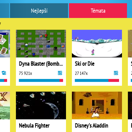
Nejlepší
Témata
y
Dyna Blaster (Bomberman)
Ski or Die
75 921x
27 147x
Nebula Fighter
Disney's Aladdin