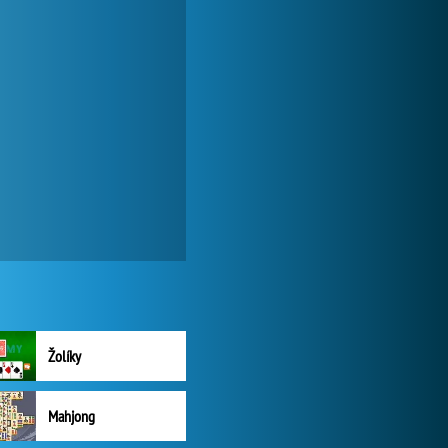
Žolíky
Mahjong