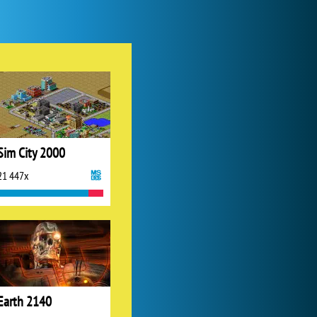
Sim City 2000
21 447x
Earth 2140