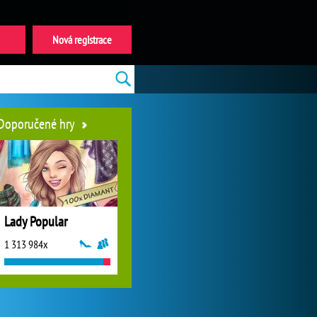
Nová registrace
Doporučené hry
Lady Popular
1 313 984x