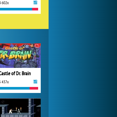
4 602x
Castle of Dr. Brain
5 437x