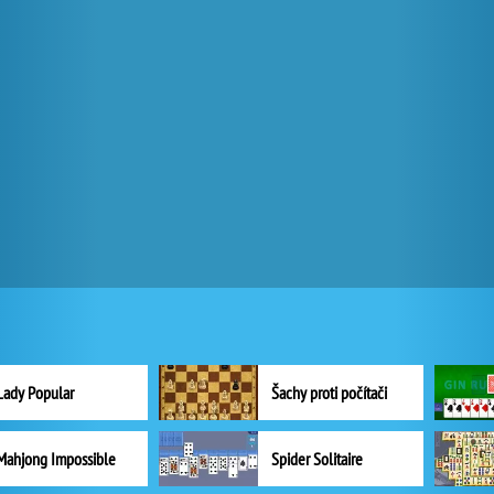
Lady Popular
Šachy proti počítači
Mahjong Impossible
Spider Solitaire