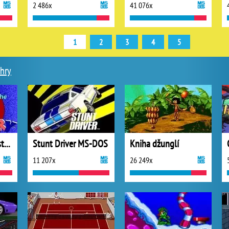
2 486x
41 076x
1
2
3
4
5
 hry
Tom & Jerry Cat-astrophe
Stunt Driver MS-DOS
Kniha džunglí
11 207x
26 249x