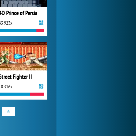
4D Prince of Persia
63 923x
Street Fighter II
18 316x
6