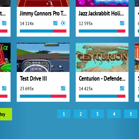
Lotus - The Ultimate Challenge
Jimmy Connors Pro Tennis Tour
Jazz Jackrabbit Holiday Hare
14 114x
12 593x
Test Drive III
Centurion - Defender of Rome
23 693x
14 423x
1
2
3
4
5
hry