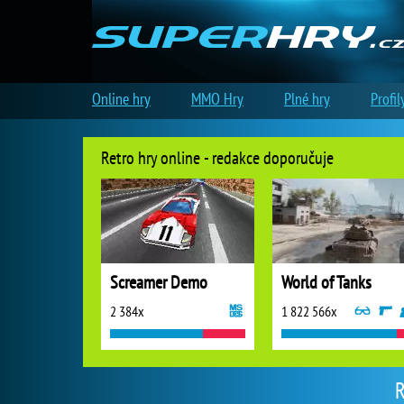
Online hry
MMO Hry
Plné hry
Profil
Retro hry online - redakce doporučuje
Screamer Demo
World of Tanks
2 384x
1 822 566x
R