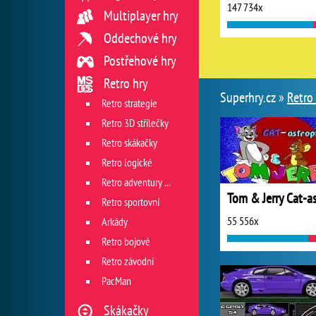
147 734x
Multiplayer hry
Oddechové hry
Postřehové hry
Retro hry
Superhry.cz »
Retro
Retro strategie
Retro 3D střílečky
Retro skákačky
Retro logické
Retro adventury a dobrodružné
Retro sportovní
55 556x
Arkády
Retro bojové
Retro závodní
PacMan
Skákačky