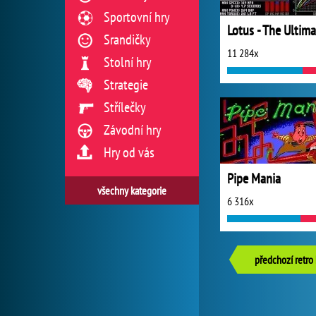
Sportovní hry
Srandičky
11 284x
Stolní hry
Strategie
Střílečky
Závodní hry
Hry od vás
Pipe Mania
všechny kategorie
6 316x
předchozí retro 