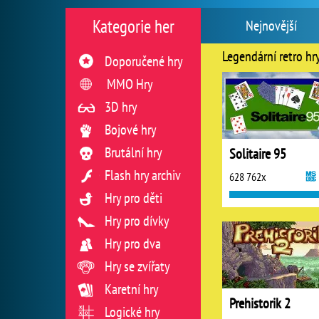
Kategorie her
Nejnovější
Legendární retro hr
Doporučené hry
MMO Hry
3D hry
Bojové hry
Brutální hry
Solitaire 95
Flash hry archiv
628 762x
Hry pro děti
Hry pro dívky
Hry pro dva
Hry se zvířaty
Karetní hry
Prehistorik 2
Logické hry