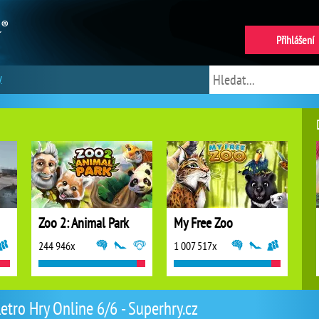
Přihlášení
y
Zoo 2: Animal Park
My Free Zoo
244 946x
1 007 517x
etro Hry Online 6/6 - Superhry.cz