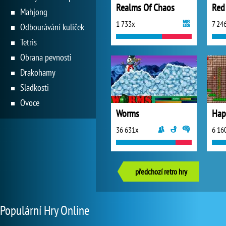
Realms Of Chaos
Red
Mahjong
1 733x
7 24
Odbourávání kuliček
Tetris
Obrana pevnosti
Drakohamy
Sladkosti
Ovoce
Worms
36 631x
6 16
předchozí retro hry
Populární Hry Online