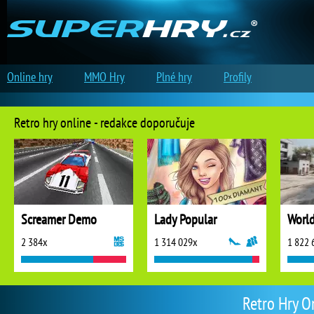
Online hry
MMO Hry
Plné hry
Profily
Retro hry online - redakce doporučuje
Screamer Demo
Lady Popular
World
2 384x
1 314 029x
1 822 
Retro Hry On