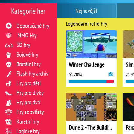
Kategorie her
Nejnovější
Legendární retro hry
Doporučené hry
MMO Hry
3D hry
Bojové hry
Brutální hry
Winter Challenge
Sim
Flash hry archiv
51 209x
21 4
Hry pro děti
Hry pro dívky
Hry pro dva
Hry se zvířaty
Karetní hry
Dune 2 - The Building of a Dynasty
Pan
Logické hry