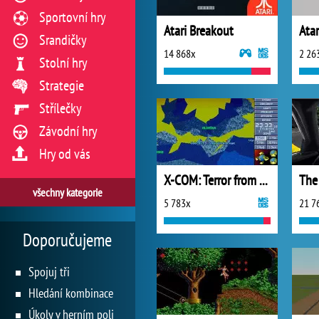
Sportovní hry
Atari Breakout
Ata
Srandičky
14 868x
2 26
Stolní hry
Strategie
Střílečky
Závodní hry
Hry od vás
X-COM: Terror from the Deep (1995)
The
všechny kategorie
5 783x
21 7
Doporučujeme
Spojuj tři
Hledání kombinace
Úkoly v herním poli