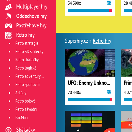
34 390x
28 4
Multiplayer hry
Oddechové hry
Postřehové hry
Retro hry
Superhry.cz »
Retro hry
Retro strategie
Retro 3D střílečky
Retro skákačky
Retro logické
Retro adventury a dobrodružné
UFO: Enemy Unknown
Pri
Retro sportovní
20 448x
4 02
Arkády
Retro bojové
Retro závodní
PacMan
Skákačky