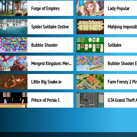
Forge of Empires
Lady Popular
Spider Solitaire Online
Mahjong Impossi
Bubble Shooter
Solitaire
Mergest Kingdom: Merge Puzzle
Little Big Snake.io
Prince of Persia 1
GTA Grand Theft 