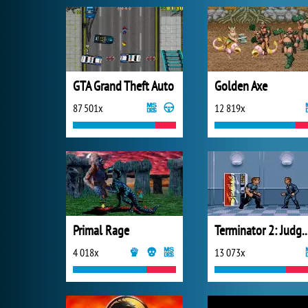
GTA Grand Theft Auto
Golden Axe
87 501x
12 819x
Primal Rage
Terminator 2: Judgm
4 018x
13 073x