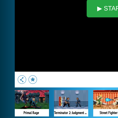
▶ STA
Primal Rage
Terminator 2: Judgment Day
Street Fighter 