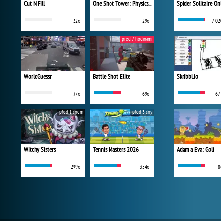
Cut N Fill
One Shot Tower: Physics Destroyer
Spider Solitaire On
22x
29x
7 02
před 7 hodinami
WorldGuessr
Battle Shot Elite
Skribbl.io
37x
69x
67
před 1 dnem
před 3 dny
Witchy Sisters
Tennis Masters 2026
Adam a Eva: Golf
299x
354x
8