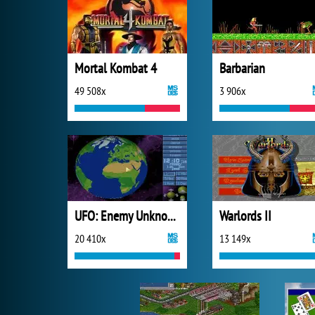
Mortal Kombat 4
Barbarian
49 508x
3 906x
UFO: Enemy Unknown
Warlords II
20 410x
13 149x