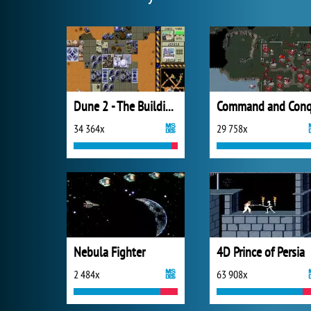
Dune 2 - The Building of a Dynasty
34 364x
29 758x
Nebula Fighter
4D Prince of Persia
2 484x
63 908x