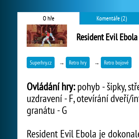
O hře
Komentáře (2)
Resident Evil Ebola
Superhry.cz
→
Retro hry
→
Retro bojové
Ovládání hry:
pohyb - šipky, stře
uzdravení - F, otevírání dveří/i
granátu - G
Resident Evil Ebola je dokonal