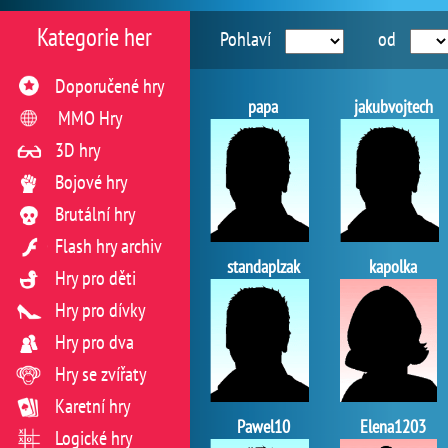
Kategorie her
Pohlaví
od
Doporučené hry
papa
jakubvojtech
MMO Hry
3D hry
Bojové hry
Brutální hry
Flash hry archiv
standaplzak
kapolka
Hry pro děti
Hry pro dívky
Hry pro dva
Hry se zvířaty
Karetní hry
Pawel10
Elena1203
Logické hry