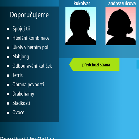
kukolvar
andreasulcova
Doporučujeme
Spojuj tři
Hledání kombinace
Úkoly v herním poli
Mahjong
předchozí strana
Odbourávání kuliček
Tetris
Obrana pevnosti
Drakohamy
Sladkosti
Ovoce