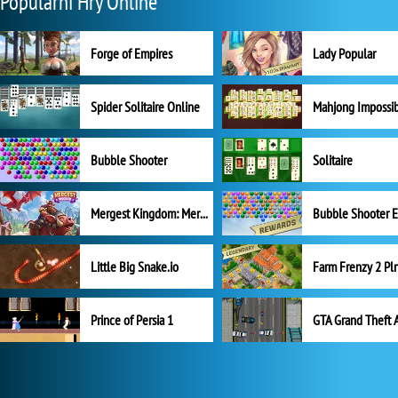
Populární Hry Online
Forge of Empires
Lady Popular
Spider Solitaire Online
Mahjong Impossi
Bubble Shooter
Solitaire
Mergest Kingdom: Merge Puzzle
Little Big Snake.io
Prince of Persia 1
GTA Grand Theft 