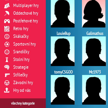
Multiplayer hry
Oddechové hry
Postřehové hry
Retro hry
LouieBup
Galimathus
Skákačky
Sportovní hry
Srandičky
Stolní hry
Strategie
tomyCSGOD
Mc1973
Střílečky
Závodní hry
Hry od vás
všechny kategorie