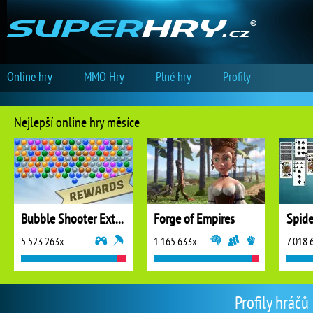
Online hry
MMO Hry
Plné hry
Profily
Nejlepší online hry měsíce
Bubble Shooter Extreme
Forge of Empires
5 523 263x
1 165 633x
7 018 
Profily hráčů