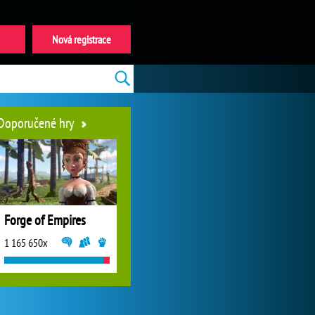
Nová registrace
Doporučené hry
Forge of Empires
1 165 650x