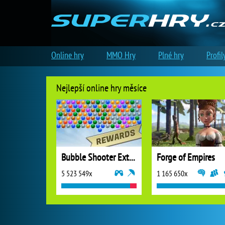
Online hry
MMO Hry
Plné hry
Profil
Nejlepší online hry měsíce
Bubble Shooter Extreme
Forge of Empires
5 523 549x
1 165 650x