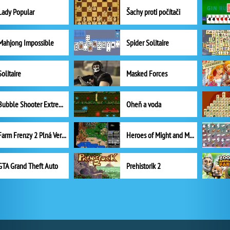
Lady Popular
Šachy proti počítači
Mahjong Impossible
Spider Solitaire
Solitaire
Masked Forces
Bubble Shooter Extreme
Oheň a voda
Farm Frenzy 2 Plná Verze
Heroes of Might and Magic II
GTA Grand Theft Auto
Prehistorik 2