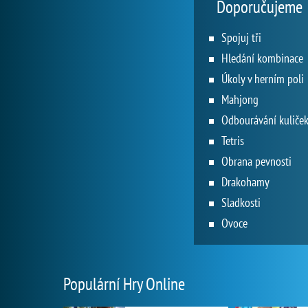
Doporučujeme
Spojuj tři
Hledání kombinace
Úkoly v herním poli
Mahjong
Odbourávání kuliče
Tetris
Obrana pevnosti
Drakohamy
Sladkosti
Ovoce
Populární Hry Online