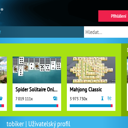
Přihlášení
y
Spider Solitaire Online
Mahjong Classic
7 019 111x
3 973 730x
tobiker | Uživatelský profil