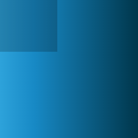
Zoo 2: Animal Park
244 801x