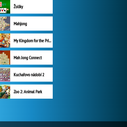
Žolíky
Mahjong
My Kingdom for the Princess Plná verze
Mah Jong Connect
Kuchařovo nádobí 2
Zoo 2: Animal Park