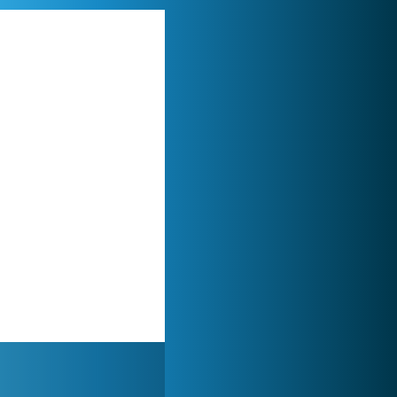
My Free Zoo
1 007 453x
World of Tanks
1 822 492x