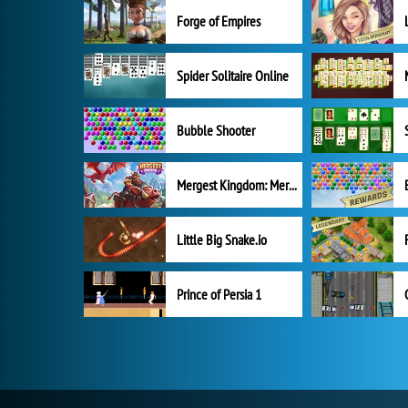
Forge of Empires
Spider Solitaire Online
Bubble Shooter
Mergest Kingdom: Merge Puzzle
Little Big Snake.io
Prince of Persia 1