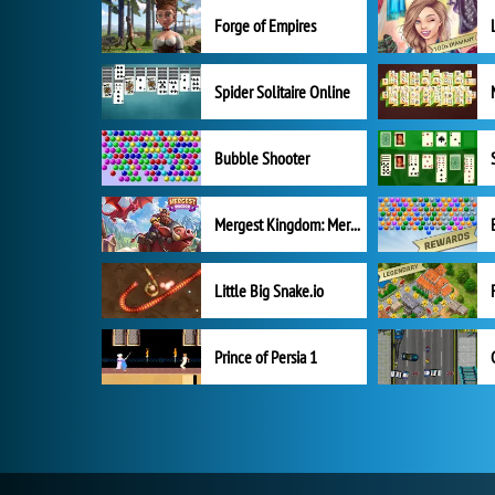
Forge of Empires
Spider Solitaire Online
Bubble Shooter
Mergest Kingdom: Merge Puzzle
Little Big Snake.io
Prince of Persia 1