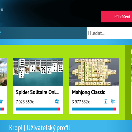
Přihlášení
y
Spider Solitaire Online
Mahjong Classic
7 023 359x
3 977 832x
Kropi | Uživatelský profil