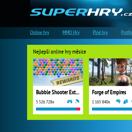
Online hry
MMO Hry
Plné hry
Profil
Nejlepší online hry měsíce
Bubble Shooter Extreme
Forge of Empires
5 526 728x
1 165 840x