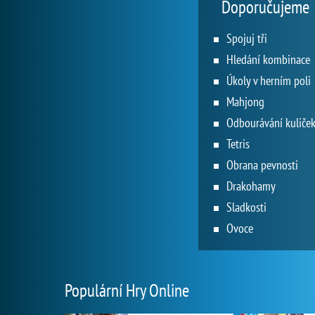
Doporučujeme
Spojuj tři
Hledání kombinace
Úkoly v herním poli
Mahjong
Odbourávání kuliče
Tetris
Obrana pevnosti
Drakohamy
Sladkosti
Ovoce
Populární Hry Online