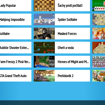
Lady Popular
Šachy proti počítači
Mahjong Impossible
Spider Solitaire
Solitaire
Masked Forces
Bubble Shooter Extreme
Oheň a voda
Farm Frenzy 2 Plná Verze
Heroes of Might and Magic II
GTA Grand Theft Auto
Prehistorik 2