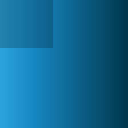
World of Tanks
1 822 606x