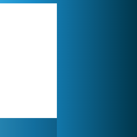
My Free Zoo
1 007 540x
Lady Popular
1 314 029x