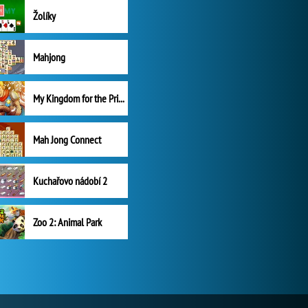
Žolíky
Mahjong
My Kingdom for the Princess Plná verze
Mah Jong Connect
Kuchařovo nádobí 2
Zoo 2: Animal Park