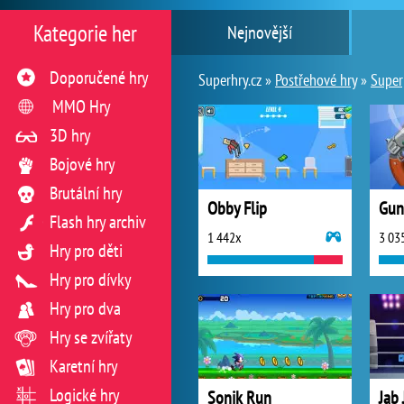
Kategorie her
Nejnovější
Doporučené hry
Superhry.cz »
Postřehové hry
»
Super
MMO Hry
3D hry
Bojové hry
Brutální hry
Obby Flip
Gun
Flash hry archiv
1 442x
3 03
Hry pro děti
Hry pro dívky
Hry pro dva
Hry se zvířaty
Karetní hry
Logické hry
Sonik Run
Jab