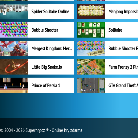
Spider Solitaire Online
Mahjong Impossi
Bubble Shooter
Solitaire
Mergest Kingdom: Merge Puzzle
Little Big Snake.io
Prince of Persia 1
GTA Grand Theft 
© 2004 - 2026 Superhry.cz ® - Online hry zdarma