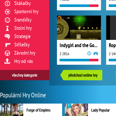
Skákačky
Sportovní hry
Srandičky
Stolní hry
Strategie
Střílečky
Indygirl and the Golden Skull
Rop
Závodní hry
2 281x
2 14
Hry od vás
všechny kategorie
předchozí online hry
Populární Hry Online
Forge of Empires
Lady Popular