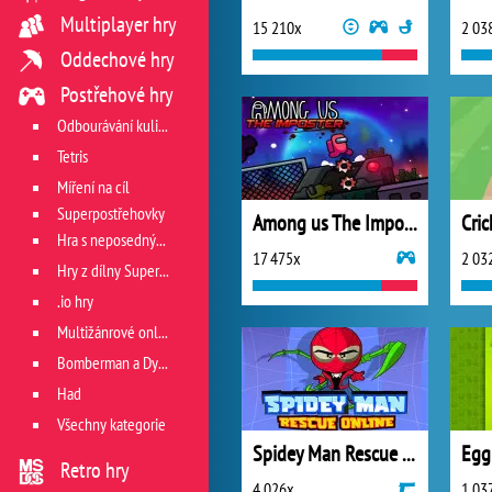
Multiplayer hry
15 210x
2 03
Oddechové hry
Postřehové hry
Odbourávání kuliček
Tetris
Míření na cíl
Superpostřehovky
Among us The Imposter
Cri
Hra s neposedným míčkem
17 475x
2 03
Hry z dílny Superhry.cz
.io hry
Multižánrové online hry
Bomberman a Dyna Blaster
Had
Všechny kategorie
Spidey Man Rescue Online
Egg
Retro hry
4 026x
1 03