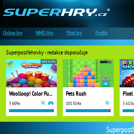
Online hry
MMO Hry
Plné hry
Profily
Superpostřehovky - redakce doporučuje
před 26 dny
Woolloop! Color Puzzle
Pets Rush
Pixel
3 609x
101 014x
5 613x
Superpost