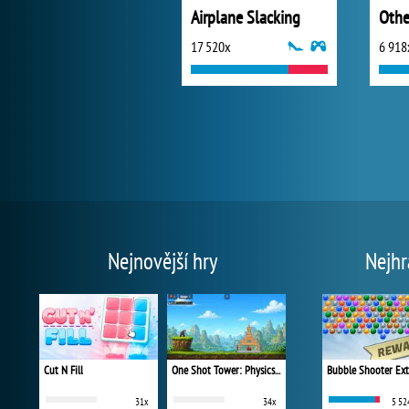
Airplane Slacking
17 520x
6 918
Nejnovější hry
Nejhr
Cut N Fill
One Shot Tower: Physics Destroyer
Bubble Shooter Ex
31x
34x
5 52