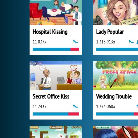
Hospital Kissing
Lady Popular
11 037x
1 313 913x
Secret Office Kiss
Wedding Trouble
11 743x
1 774 060x