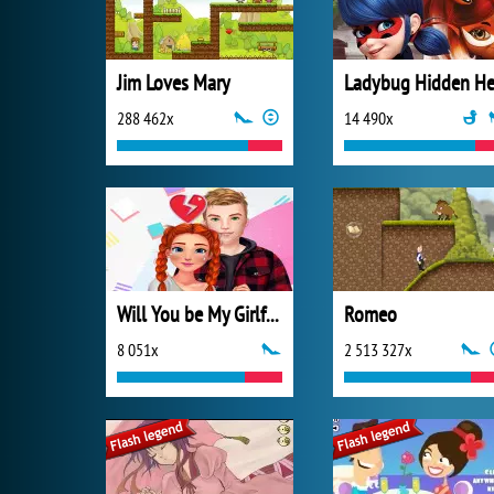
Jim Loves Mary
288 462x
14 490x
Will You be My Girlfriend
Romeo
8 051x
2 513 327x