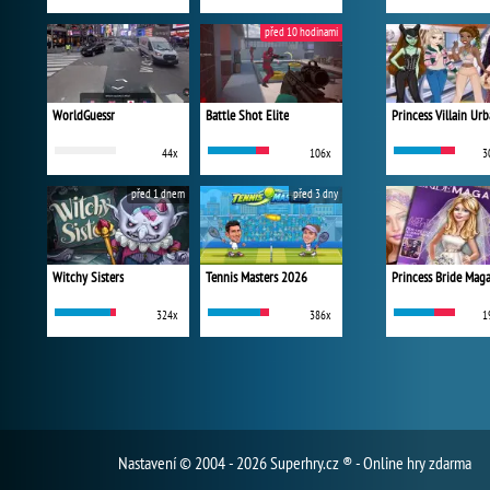
před 10 hodinami
WorldGuessr
Battle Shot Elite
44x
106x
3
před 1 dnem
před 3 dny
Witchy Sisters
Tennis Masters 2026
Princess Bride Mag
324x
386x
1
Nastavení
© 2004 - 2026 Superhry.cz ® - Online hry zdarma