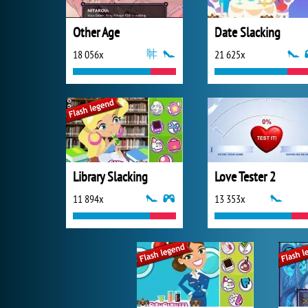
Other Age
Date Slacking
18 056x
21 625x
Library Slacking
Love Tester 2
11 894x
13 353x