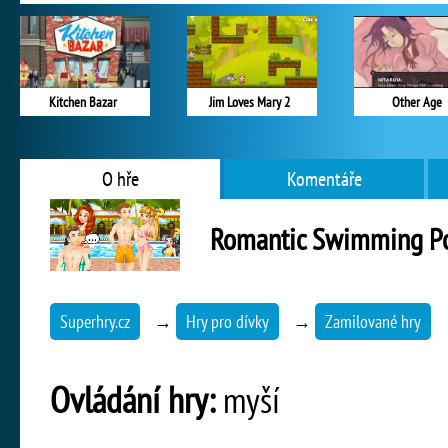
Kitchen Bazar
Jim Loves Mary 2
Other Age
O hře
Komentáře
Romantic Swimming P
Superhry.cz
→
Hry pro dívky
→
Zamilované hry
Ovládání hry:
myší