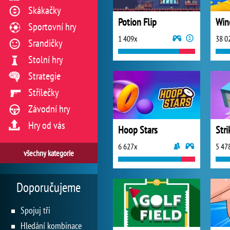
Skákačky
Potion Flip
Win
Sportovní hry
1 409x
38 0
Srandičky
Stolní hry
Strategie
Střílečky
Závodní hry
Hry od vás
Hoop Stars
Stri
6 627x
5 47
všechny kategorie
Doporučujeme
Spojuj tři
Hledání kombinace