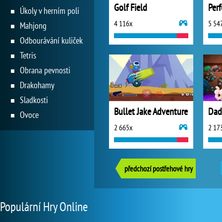
Golf Field
Per
Úkoly v herním poli
4 116x
5 54
Mahjong
Odbourávání kuliček
Tetris
Obrana pevnosti
Drakohamy
Sladkosti
Bullet Jake Adventure
Dad
Ovoce
2 665x
2 17
předchozí postřehové hry
Populární Hry Online