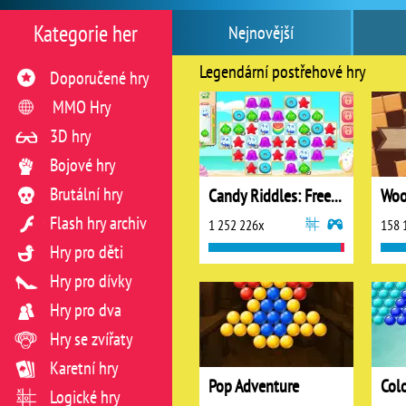
Kategorie her
Nejnovější
Legendární postřehové hry
Doporučené hry
MMO Hry
3D hry
Bojové hry
Brutální hry
Candy Riddles: Free Match 3 Puzzle
Woo
Flash hry archiv
1 252 226x
158 
Hry pro děti
Hry pro dívky
Hry pro dva
Hry se zvířaty
Karetní hry
Pop Adventure
Logické hry