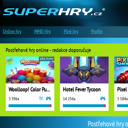
Online hry
MMO Hry
Plné hry
Profily
Postřehové hry online - redakce doporučuje
před 24 dny
Woolloop! Color Puzzle
Hotel Fever Tycoon
Pixel
3 396x
14 256x
5 584x
Postřehové hry o