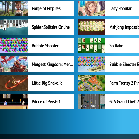
Forge of Empires
Lady Popular
Spider Solitaire Online
Mahjong Impossi
Bubble Shooter
Solitaire
Mergest Kingdom: Merge Puzzle
Little Big Snake.io
Prince of Persia 1
GTA Grand Theft 