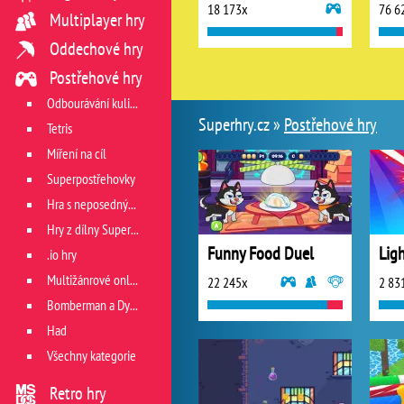
18 173x
76 6
Multiplayer hry
Oddechové hry
Postřehové hry
Odbourávání kuliček
Superhry.cz »
Postřehové hry
Tetris
Míření na cíl
Superpostřehovky
Hra s neposedným míčkem
Hry z dílny Superhry.cz
Funny Food Duel
Ligh
.io hry
Multižánrové online hry
22 245x
2 83
Bomberman a Dyna Blaster
Had
Všechny kategorie
Retro hry