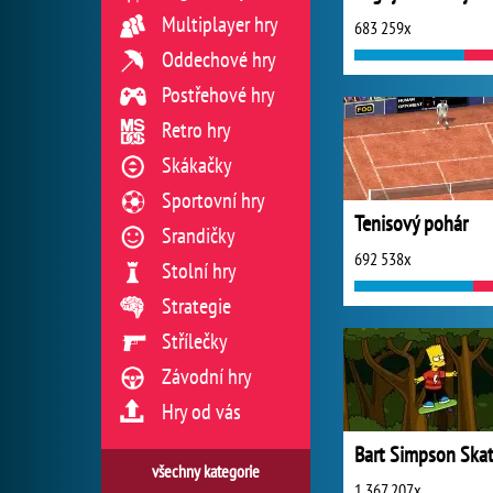
Multiplayer hry
683 259x
Oddechové hry
Postřehové hry
Retro hry
Skákačky
Sportovní hry
Tenisový pohár
Srandičky
692 538x
Stolní hry
Strategie
Střílečky
Závodní hry
Hry od vás
všechny kategorie
1 367 207x