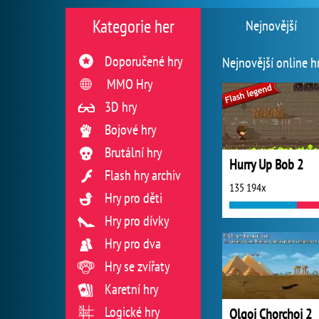
Kategorie her
Nejnovější
Doporučené hry
Nejnovější online h
MMO Hry
3D hry
Bojové hry
Brutální hry
Hurry Up Bob 2
Flash hry archiv
135 194x
Hry pro děti
Hry pro dívky
Hry pro dva
Hry se zvířaty
Karetní hry
Logické hry
Olgoj Chorchoj 2