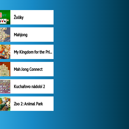
Žolíky
Mahjong
My Kingdom for the Princess Plná verze
Mah Jong Connect
Kuchařovo nádobí 2
Zoo 2: Animal Park