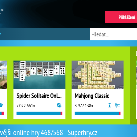
Přihlášení
y
Spider Solitaire Online
Mahjong Classic
7 022 661x
3 977 138x
vější online hry 468/568 - Superhry.cz