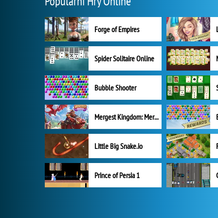
Populární Hry Online
Forge of Empires
Spider Solitaire Online
Bubble Shooter
Mergest Kingdom: Merge Puzzle
Little Big Snake.io
Prince of Persia 1