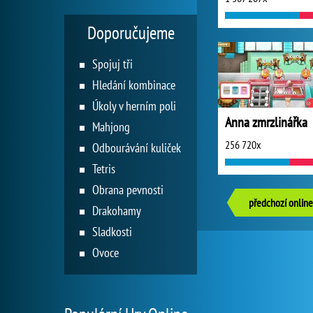
Doporučujeme
Spojuj tři
Hledání kombinace
Úkoly v herním poli
Anna zmrzlinářka
Mahjong
256 720x
Odbourávání kuliček
Tetris
Obrana pevnosti
předchozí online
Drakohamy
Sladkosti
Ovoce