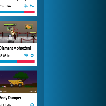
256 084x
My Free Zoo
1 007 525x
Diamant v ohrožení
85 051x
Body Dumper
553 559x