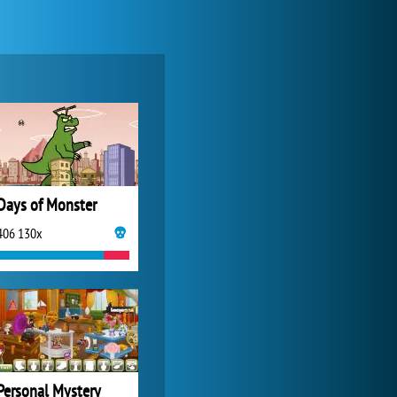
World of Tanks
1 822 577x
Days of Monster
406 130x
Forge of Empires
1 165 802x
Personal Mystery