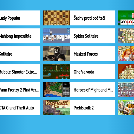
Lady Popular
Šachy proti počítači
Mahjong Impossible
Spider Solitaire
Solitaire
Masked Forces
Bubble Shooter Extreme
Oheň a voda
Farm Frenzy 2 Plná Verze
Heroes of Might and Magic II
GTA Grand Theft Auto
Prehistorik 2