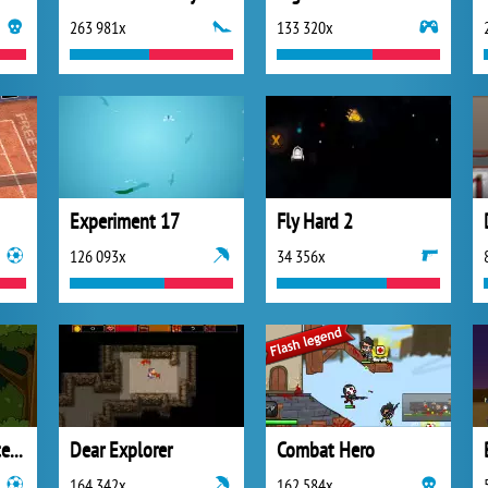
263 981x
133 320x
Experiment 17
Fly Hard 2
126 093x
34 356x
Bart Simpson Skateboarding
Dear Explorer
Combat Hero
164 342x
162 584x