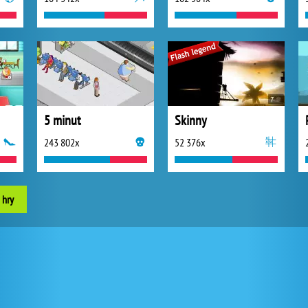
5 minut
Skinny
243 802x
52 376x
 hry