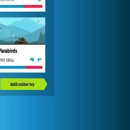
Parabirds
293 585x
další online hry