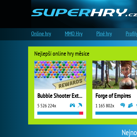
Online hry
MMO Hry
Plné hry
Profil
Nejlepší online hry měsíce
Bubble Shooter Extreme
Forge of Empires
5 526 224x
1 165 802x
Nejno