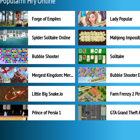
Populární Hry Online
Forge of Empires
Lady Popular
Spider Solitaire Online
Mahjong Impossi
Bubble Shooter
Solitaire
Mergest Kingdom: Merge Puzzle
Little Big Snake.io
Prince of Persia 1
GTA Grand Theft 