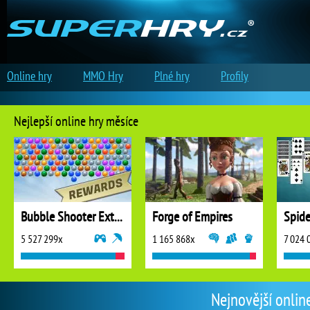
Online hry
MMO Hry
Plné hry
Profily
Nejlepší online hry měsíce
Bubble Shooter Extreme
Forge of Empires
5 527 299x
1 165 868x
7 024 
Nejnovější onlin