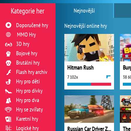
Kategorie her
Nejnovější
Doporučené hry
Nejnovější online hry
MMO Hry
3D hry
Bojové hry
Brutální hry
Hitman Rush
Bur
Flash hry archiv
7 102x
38 6
Hry pro děti
Hry pro dívky
Hry pro dva
Hry se zvířaty
Karetní hry
Logické hry
Russian Car Driver ZIL 130
The