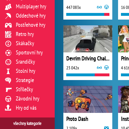
Multiplayer hry
447 083x
16 0
Oddechové hry
Postřehové hry
Retro hry
Skákačky
Sportovní hry
Devrim Driving Challenges
Srandičky
23 042x
4 61
Stolní hry
Strategie
Střílečky
Závodní hry
Hry od vás
Proto Dash
všechny kategorie
2 109x
10 4