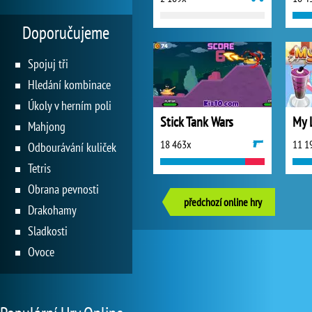
Doporučujeme
Spojuj tři
Hledání kombinace
Úkoly v herním poli
Stick Tank Wars
My L
Mahjong
18 463x
11 1
Odbourávání kuliček
Tetris
Obrana pevnosti
předchozí online hry
Drakohamy
Sladkosti
Ovoce