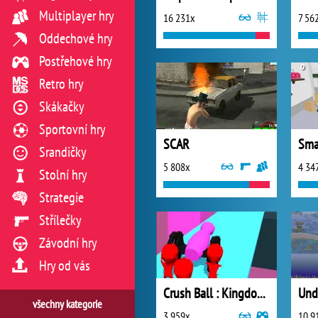
Multiplayer hry
16 231x
7 56
Oddechové hry
Postřehové hry
Retro hry
Skákačky
Sportovní hry
SCAR
Sma
Srandičky
5 808x
4 34
Stolní hry
Strategie
Střílečky
Závodní hry
Hry od vás
Crush Ball : Kingdom Fall
Und
všechny kategorie
3 959x
10 9