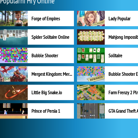
Populární Hry Online
Forge of Empires
Lady Popular
Spider Solitaire Online
Mahjong Impossi
Bubble Shooter
Solitaire
Mergest Kingdom: Merge Puzzle
Little Big Snake.io
Prince of Persia 1
GTA Grand Theft 