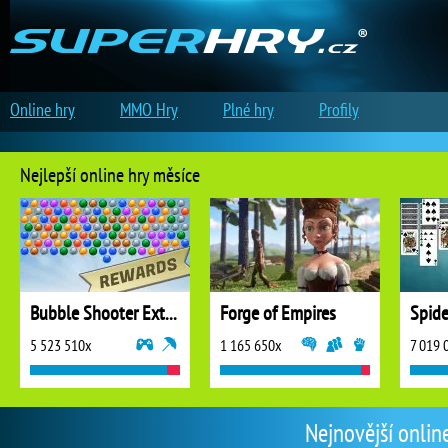
Online hry
MMO Hry
Plné hry
Profily
Nejlepší online hry měsíce
Bubble Shooter Extreme
Forge of Empires
5 523 510x
1 165 650x
7 019 
Nejnovější onlin