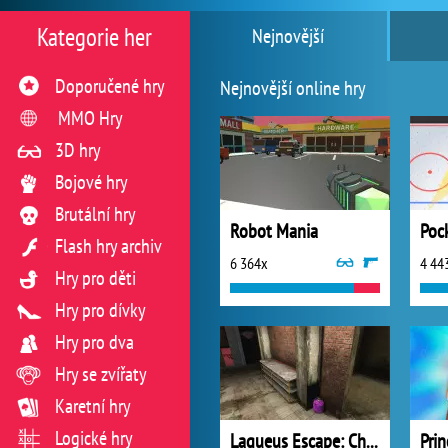
Kategorie her
Nejnovější
Doporučené hry
Nejnovější online hry
MMO Hry
3D hry
Bojové hry
Brutální hry
Robot Mania
Poc
Flash hry archiv
6 364x
4 44
Hry pro děti
Hry pro dívky
Hry pro dva
Hry se zvířaty
Karetní hry
Logické hry
Laqueus Escape: Chapter 2