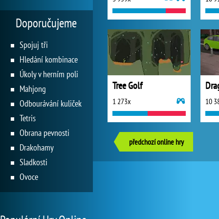
Doporučujeme
Spojuj tři
Hledání kombinace
Úkoly v herním poli
Tree Golf
Dra
Mahjong
1 273x
10 3
Odbourávání kuliček
Tetris
Obrana pevnosti
předchozí online hry
Drakohamy
Sladkosti
Ovoce