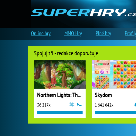
Online hry
MMO Hry
Plné hry
Profil
Spojuj tři - redakce doporučuje
Northern Lights: The Secret of the Forest
Skydom
36 217x
1 641 642x