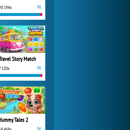
20 194x
My Free Zoo
1 007 502x
Travel Story Match
7 320x
Yummy Tales 2
58 468x