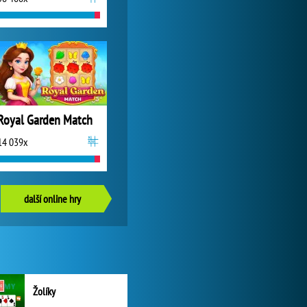
Royal Garden Match
14 039x
další online hry
Žolíky