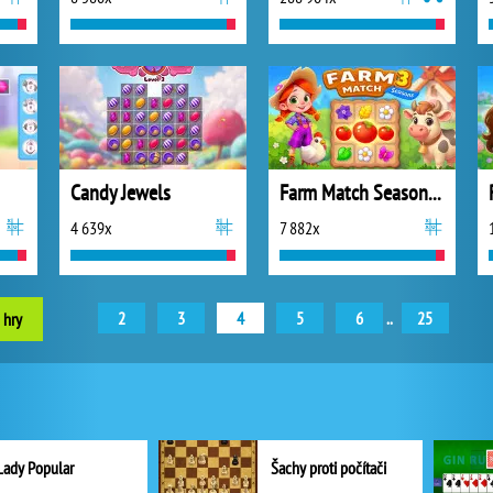
Candy Jewels
Farm Match Seasons 3
4 639x
7 882x
2
3
4
5
6
..
25
 hry
Lady Popular
Šachy proti počítači