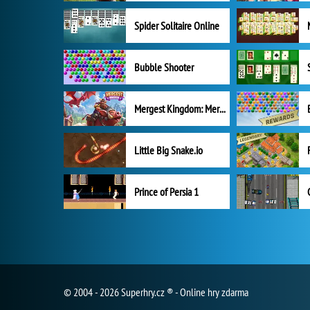
Spider Solitaire Online
Bubble Shooter
Mergest Kingdom: Merge Puzzle
Little Big Snake.io
Prince of Persia 1
© 2004 - 2026 Superhry.cz ® - Online hry zdarma