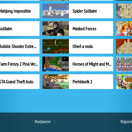
Mahjong Impossible
Spider Solitaire
Solitaire
Masked Forces
Bubble Shooter Extreme
Oheň a voda
Farm Frenzy 2 Plná Verze
Heroes of Might and Magic II
GTA Grand Theft Auto
Prehistorik 2
Nastavení
Nápově