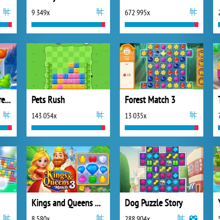
9 349x
672 995x
Magic Christmas Tree Match-3
Pets Rush
Forest Match 3
143 054x
13 035x
Kings and Queens Match 3
Dog Puzzle Story
8 580x
288 904x