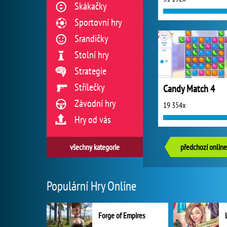
Skákačky
Sportovní hry
Srandičky
Stolní hry
Strategie
Střílečky
Candy Match 4
Závodní hry
19 354x
Hry od vás
všechny kategorie
předchozí online
Populární Hry Online
Forge of Empires