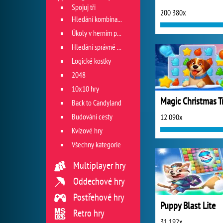
Spojuj tři
200 380x
Hledání kombinace
Úkoly v herním poli
Hledání správné cesty
Logické kostky
2048
10x10 hry
Back to Candyland
Budování cesty
12 090x
Kvízové hry
Všechny kategorie
Multiplayer hry
Oddechové hry
Postřehové hry
Puppy Blast Lite
Retro hry
31 192x