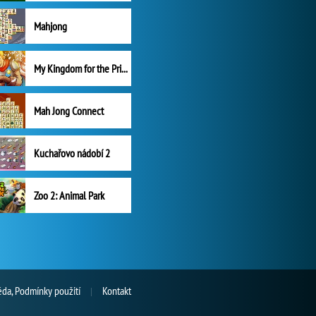
Mahjong
My Kingdom for the Princess Plná verze
Mah Jong Connect
Kuchařovo nádobí 2
Zoo 2: Animal Park
da, Podmínky použití
Kontakt