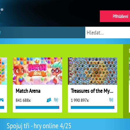
Přihlášení
y
Match Arena
Treasures of the Mystic Sea
841 688x
1 990 897x
Spojuj tři - hry online 4/25