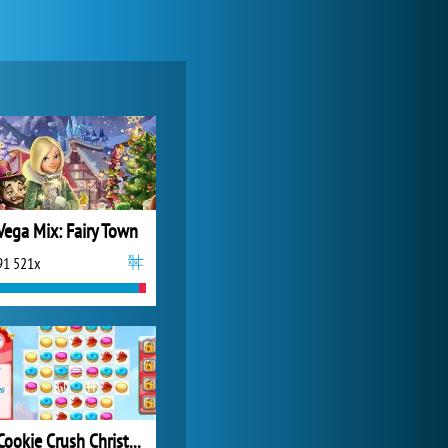
Forge of Empires
1 165 752x
Vega Mix: Fairy Town
91 521x
World of Tanks
1 822 543x
Cookie Crush Christmas 2