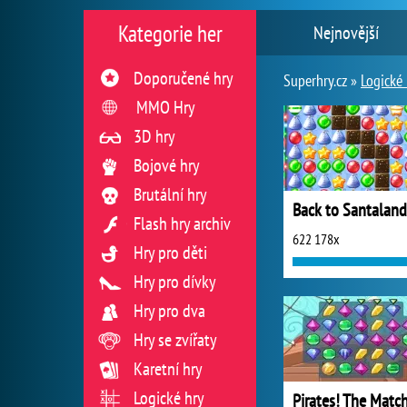
Kategorie her
Nejnovější
Doporučené hry
Superhry.cz »
Logické 
MMO Hry
3D hry
Bojové hry
Brutální hry
Back to Santaland
Flash hry archiv
622 178x
Hry pro děti
Hry pro dívky
Hry pro dva
Hry se zvířaty
Karetní hry
Logické hry
Pirates! The Matc