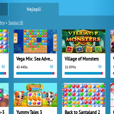
Nejlepší
hry
»
Spojuj tři
Vega Mix: Sea Adventures
Village of Monsters
40 448x
16 899x
h-3
Yummy Tales 3
Back to Santaland 2