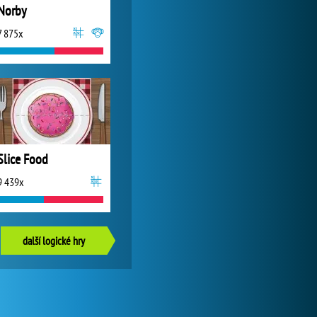
Norby
7 875x
Slice Food
9 439x
další logické hry