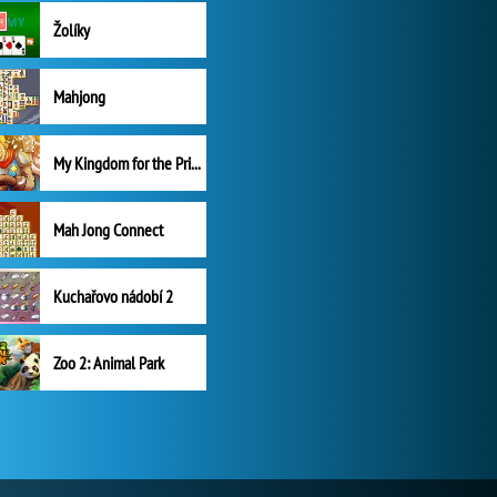
Žolíky
Mahjong
My Kingdom for the Princess Plná verze
Mah Jong Connect
Kuchařovo nádobí 2
Zoo 2: Animal Park