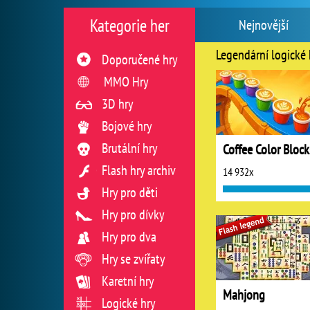
Kategorie her
Nejnovější
Legendární logické 
Doporučené hry
MMO Hry
3D hry
Bojové hry
Brutální hry
Coffee Color Block
Flash hry archiv
14 932x
Hry pro děti
Hry pro dívky
Hry pro dva
Hry se zvířaty
Karetní hry
Mahjong
Logické hry