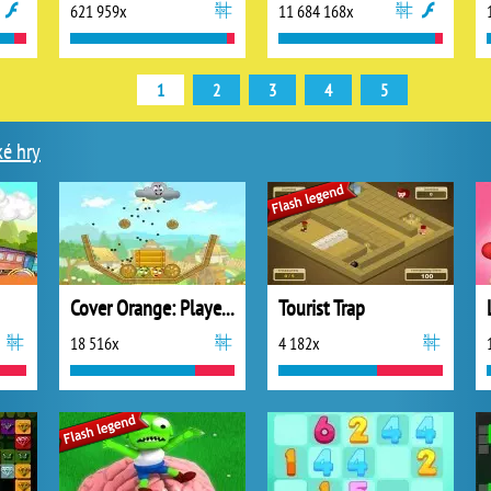
621 959x
11 684 168x
1
2
3
4
5
ké hry
Cover Orange: Players Pack 2
Tourist Trap
18 516x
4 182x