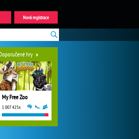
Nová registrace
Doporučené hry
My Free Zoo
1 007 425x