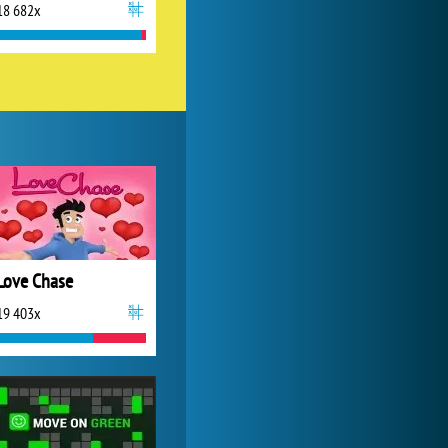
18 682x
World of Tanks
1 822 469x
Love Chase
19 403x