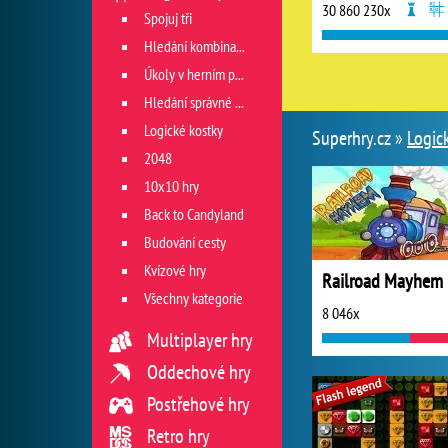
30 860 230x
Spojuj tři
Hledání kombinace
Úkoly v herním poli
Hledání správné cesty
Logické kostky
Superhry.cz »
Logic
2048
10x10 hry
Back to Candyland
Budování cesty
Kvízové hry
Railroad Mayhem
Všechny kategorie
8 046x
Multiplayer hry
Oddechové hry
Postřehové hry
Retro hry