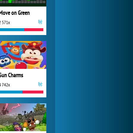
Move on Green
2 571x
Sun Charms
4 742x