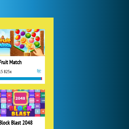
Forge of Empires
1 165 613x
Fruit Match
15 825x
Lady Popular
1 313 754x
Block Blast 2048