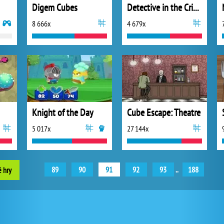
Digem Cubes
Detective in the Crime Scene
8 666x
4 679x
Knight of the Day
Cube Escape: Theatre
5 017x
27 144x
89
90
91
92
93
..
188
é hry