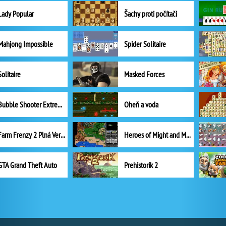
Lady Popular
Šachy proti počítači
Mahjong Impossible
Spider Solitaire
Solitaire
Masked Forces
Bubble Shooter Extreme
Oheň a voda
Farm Frenzy 2 Plná Verze
Heroes of Might and Magic II
GTA Grand Theft Auto
Prehistorik 2