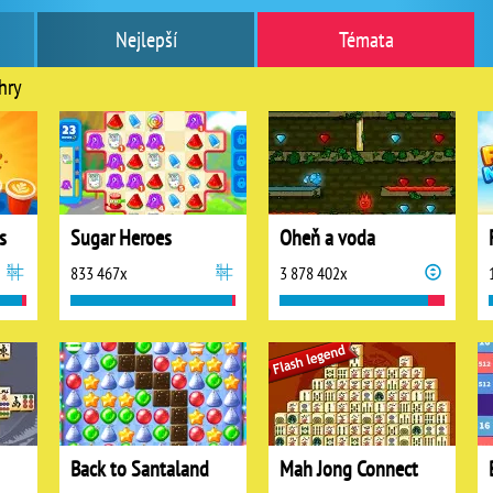
Nejlepší
Témata
hry
s
Sugar Heroes
Oheň a voda
833 467x
3 878 402x
Back to Santaland
Mah Jong Connect