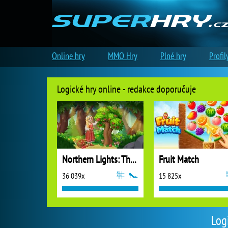
Online hry
MMO Hry
Plné hry
Profil
Logické hry online - redakce doporučuje
Northern Lights: The Secret of the Forest
Fruit Match
36 039x
15 825x
Log