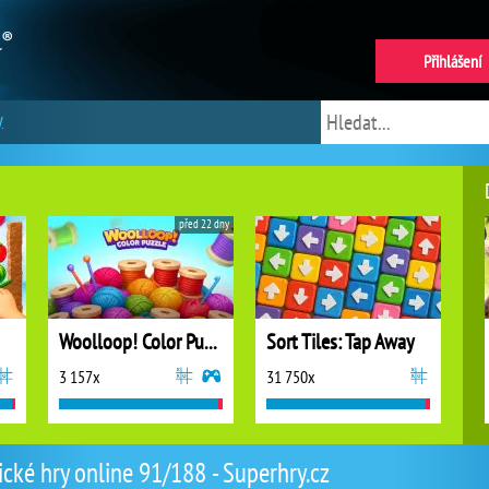
Přihlášení
y
před 22 dny
Woolloop! Color Puzzle
Sort Tiles: Tap Away
3 157x
31 750x
ické hry online 91/188 - Superhry.cz