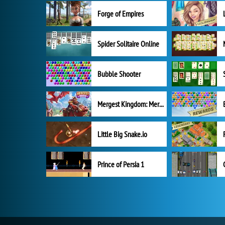
Forge of Empires
Spider Solitaire Online
Bubble Shooter
Mergest Kingdom: Merge Puzzle
Little Big Snake.io
Prince of Persia 1