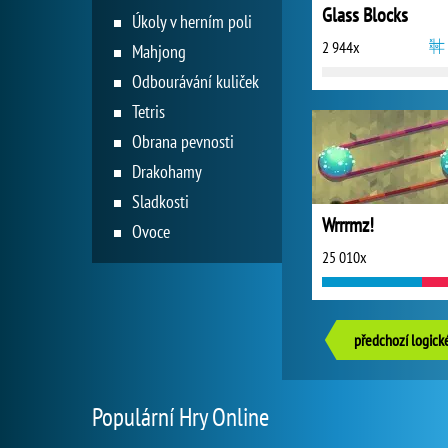
Glass Blocks
Úkoly v herním poli
2 944x
Mahjong
Odbourávání kuliček
Tetris
Obrana pevnosti
Drakohamy
Sladkosti
Wrrrmz!
Ovoce
25 010x
předchozí logick
Populární Hry Online