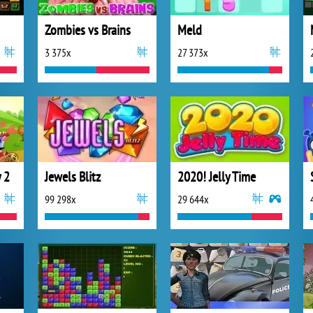
Zombies vs Brains
Meld
3 375x
27 373x
 2
Jewels Blitz
2020! Jelly Time
99 298x
29 644x