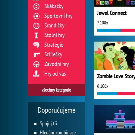
Skákačky
Jewel Connect
Sportovní hry
7 108x
Srandičky
Stolní hry
Strategie
Střílečky
Závodní hry
Hry od vás
Zombie Love Story
6 106x
všechny kategorie
Doporučujeme
Spojuj tři
Hledání kombinace