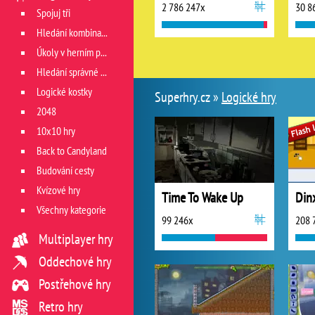
2 786 247x
30 8
Spojuj tři
Hledání kombinace
Úkoly v herním poli
Hledání správné cesty
Logické kostky
Superhry.cz »
Logické hry
2048
10x10 hry
Back to Candyland
Budování cesty
Kvízové hry
Time To Wake Up
Dinx
Všechny kategorie
99 246x
208 
Multiplayer hry
Oddechové hry
Postřehové hry
Retro hry