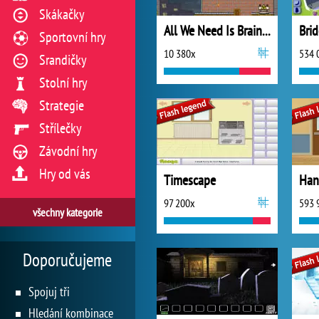
Skákačky
All We Need Is Brain 2
Bri
Sportovní hry
10 380x
534 
Srandičky
Stolní hry
Strategie
Střílečky
Závodní hry
Hry od vás
Timescape
97 200x
593 
všechny kategorie
Doporučujeme
Spojuj tři
Hledání kombinace