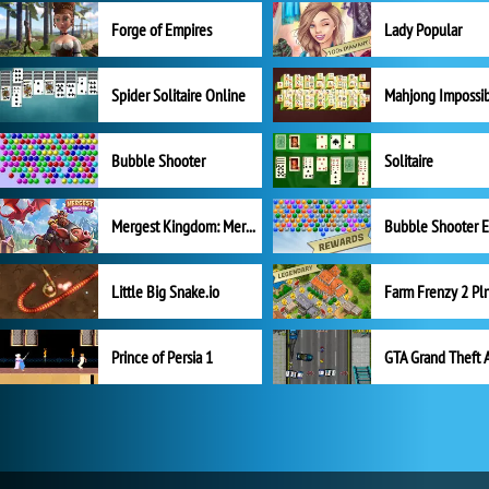
Forge of Empires
Lady Popular
Spider Solitaire Online
Mahjong Impossi
Bubble Shooter
Solitaire
Mergest Kingdom: Merge Puzzle
Little Big Snake.io
Prince of Persia 1
GTA Grand Theft 