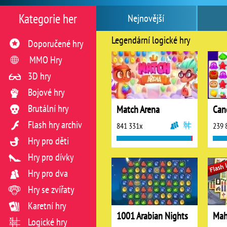
Kategorie her
Nejnovější
Legendární logické hry
Doporučené hry
MMO Hry
3D hry
Bojové hry
Brutální hry
Match Arena
Flash hry archiv
841 331x
239 
Hry pro děti
Hry pro dívky
Hry pro dva
Hry se zvířaty
Karetní hry
1001 Arabian Nights
Mah
Logické hry