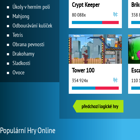
Crypt Keeper
Brik
Úkoly v herním poli
80 088x
358 
Mahjong
Odbourávání kuliček
Tetris
Obrana pevnosti
Drakohamy
Sladkosti
Tower 100
Ovoce
354 924x
110 
předchozí logické hry
Populární Hry Online