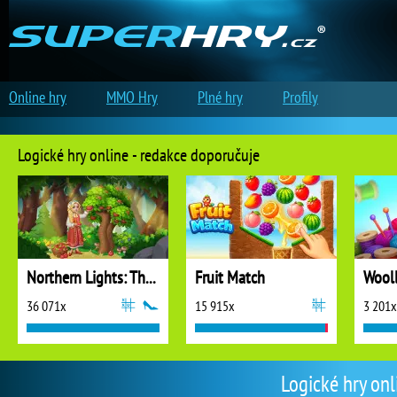
Online hry
MMO Hry
Plné hry
Profily
Logické hry online - redakce doporučuje
Northern Lights: The Secret of the Forest
Fruit Match
36 071x
15 915x
3 201x
Logické hry onl