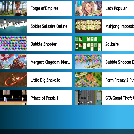
Forge of Empires
Lady Popular
Spider Solitaire Online
Mahjong Impossi
Bubble Shooter
Solitaire
Mergest Kingdom: Merge Puzzle
Little Big Snake.io
Prince of Persia 1
GTA Grand Theft 