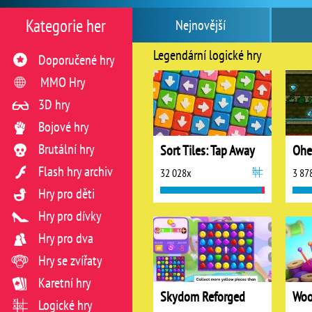
Kategorie her
Nejnovější
Legendární logické hry
Doporučené hry
MMO Hry
3D hry
Bojové hry
Brutální hry
Sort Tiles: Tap Away
Ohe
Flash hry archiv
32 028x
3 87
Hry pro děti
Hry pro dívky
Hry pro dva
Hry se zvířaty
Karetní hry
Skydom Reforged
Logické hry