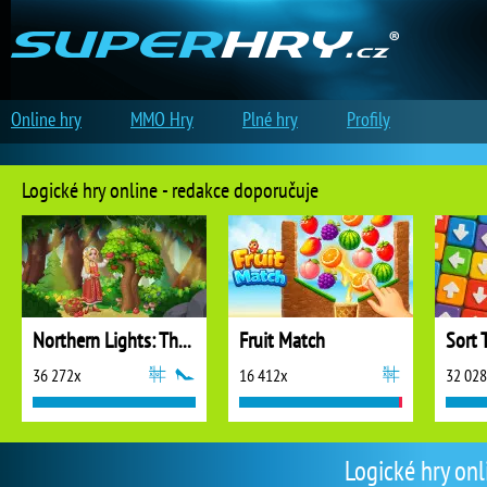
Online hry
MMO Hry
Plné hry
Profily
Logické hry online - redakce doporučuje
Northern Lights: The Secret of the Forest
Fruit Match
Sort 
36 272x
16 412x
32 02
Logické hry onl