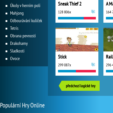
Sneak Thief 2
A M
Úkoly v herním poli
128 806x
164 
Mahjong
Odbourávání kuliček
Tetris
Obrana pevnosti
Drakohamy
Sladkosti
Stick
Ovoce
299 087x
296 
předchozí logické hry
Populární Hry Online