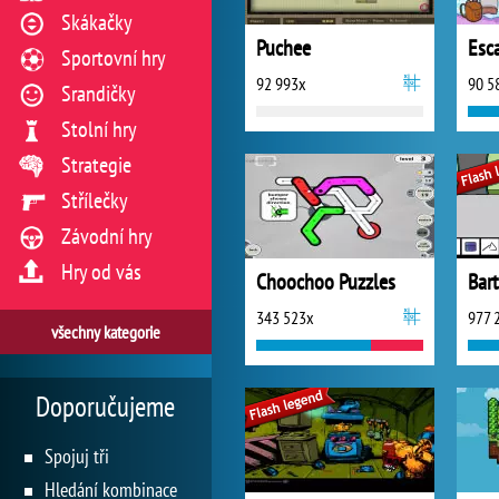
Skákačky
Puchee
Sportovní hry
92 993x
90 5
Srandičky
Stolní hry
Strategie
Střílečky
Závodní hry
Hry od vás
Choochoo Puzzles
343 523x
977 
všechny kategorie
Doporučujeme
Spojuj tři
Hledání kombinace