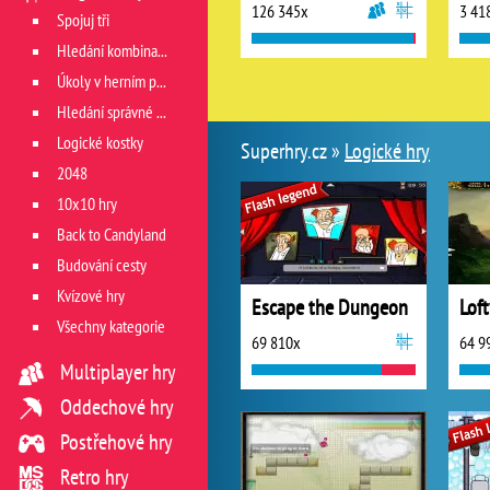
126 345x
3 41
Spojuj tři
Hledání kombinace
Úkoly v herním poli
Hledání správné cesty
Logické kostky
Superhry.cz »
Logické hry
2048
10x10 hry
Back to Candyland
Budování cesty
Kvízové hry
Escape the Dungeon
Loft
Všechny kategorie
69 810x
64 9
Multiplayer hry
Oddechové hry
Postřehové hry
Retro hry