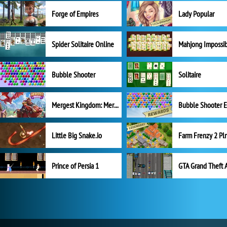
Forge of Empires
Lady Popular
Spider Solitaire Online
Mahjong Impossi
Bubble Shooter
Solitaire
Mergest Kingdom: Merge Puzzle
Little Big Snake.io
Prince of Persia 1
GTA Grand Theft 