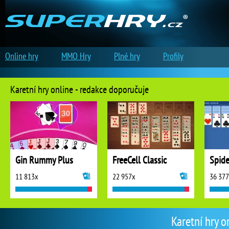
Online hry
MMO Hry
Plné hry
Profily
Karetní hry online - redakce doporučuje
Gin Rummy Plus
FreeCell Classic
Spide
11 813x
22 957x
36 37
Karetní hry o