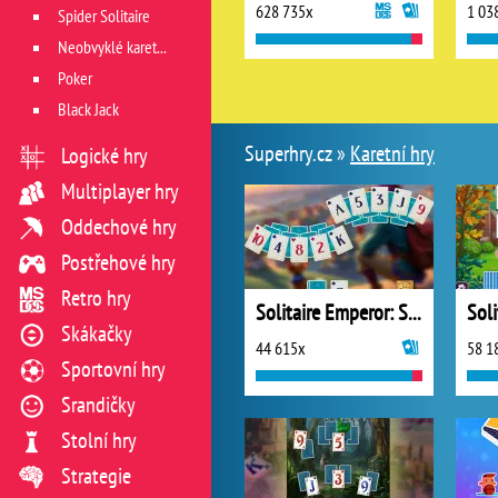
628 735x
1 03
Spider Solitaire
Neobvyklé karetní hry
Poker
Black Jack
Superhry.cz »
Karetní hry
Logické hry
Multiplayer hry
Oddechové hry
Postřehové hry
Retro hry
Solitaire Emperor: Secrets of Fate
Skákačky
44 615x
58 1
Sportovní hry
Srandičky
Stolní hry
Strategie