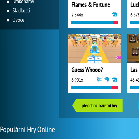
Drakohamy
Flames & Fortune
Sladkosti
2 344x
6 87
Ovoce
Guess Whooo?
Las
6 901x
43 4
předchozí karetní hry
Populární Hry Online