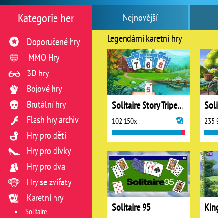
Kategorie her
Nejnovější
Legendární karetní hry
Doporučené hry
MMO Hry
3D hry
Bojové hry
Brutální hry
Solitaire Story Tripeaks 4
Soli
Flash hry archiv
102 150x
235 
Hry pro děti
Hry pro dívky
Hry pro dva
Hry se zvířaty
Karetní hry
Solitaire 95
Solitaire