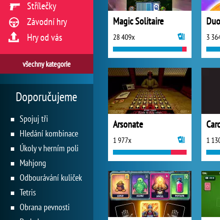
Střílečky
Magic Solitaire
Duo
Závodní hry
Hry od vás
28 409x
3 36
všechny kategorie
Doporučujeme
Spojuj tři
Arsonate
Car
Hledání kombinace
1 977x
1 13
Úkoly v herním poli
Mahjong
Odbourávání kuliček
Tetris
Obrana pevnosti