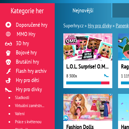
Kategorie her
Nejnovější
Doporučené hry
Superhry.cz »
Hry pro dívky
»
Panenk
MMO Hry
3D hry
Bojové hry
Brutální hry
L.O.L. Surprise! O.M.G.™ Style Studio
Rag
Flash hry archiv
8 300x
1 11
Hry pro děti
Hry pro dívky
Sladkosti
Virtuální zaměstnání v restauraci
Vaření
Práce s květenou
Fashion Dolls