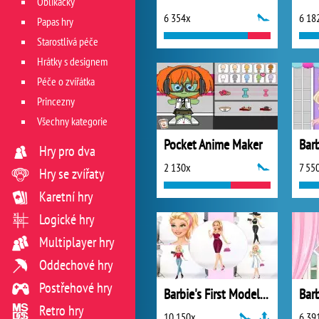
Oblíkačky
6 354x
6 18
Papas hry
Starostlivá péče
Hrátky s designem
Péče o zvířátka
Princezny
Všechny kategorie
Pocket Anime Maker
Hry pro dva
2 130x
7 55
Hry se zvířaty
Karetní hry
Logické hry
Multiplayer hry
Oddechové hry
Postřehové hry
Barbie's First Model Book
Bar
Retro hry
10 150x
6 39