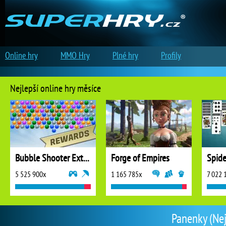
Online hry
MMO Hry
Plné hry
Profily
Nejlepší online hry měsíce
Bubble Shooter Extreme
Forge of Empires
5 525 900x
1 165 785x
7 022 
Panenky (Nej