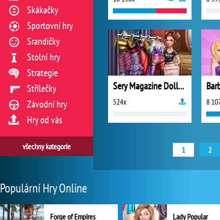
Skákačky
Sportovní hry
Srandičky
Stolní hry
Strategie
Sery Magazine Dolly Dress Up
Střílečky
524x
8 10
Závodní hry
Hry od vás
všechny kategorie
1
2
Populární Hry Online
Forge of Empires
Lady Popular