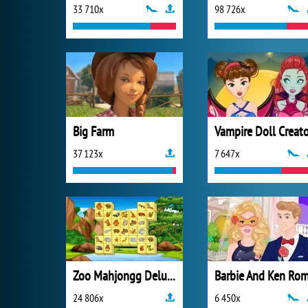
33 710x
98 726x
Big Farm
Vampire Doll Creato
37 123x
7 647x
Zoo Mahjongg Deluxe
24 806x
6 450x