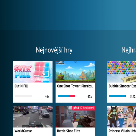
Nejnovější hry
Nejhr
Cut N Fill
One Shot Tower: Physics Destroyer
Bubble Shooter Ex
46x
47x
5 52
před 17 hodinami
WorldGuessr
Battle Shot Elite