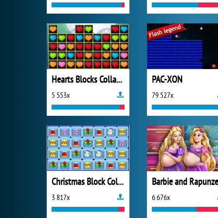
Hearts Blocks Collapse
PAC-XON
5 553x
79 527x
Christmas Block Collapse
3 817x
6 676x