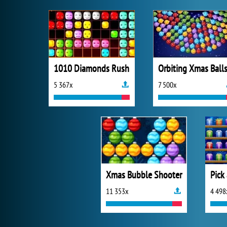
1010 Diamonds Rush
Orbiting Xmas Ball
5 367x
7 500x
Xmas Bubble Shooter
Pick
11 353x
4 498