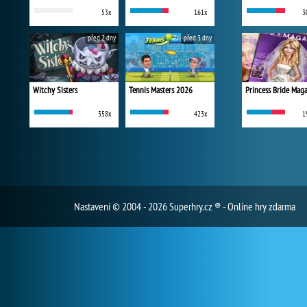
53x
161x
3
před 2 dny
před 3 dny
Witchy Sisters
Tennis Masters 2026
Princess Bride Mag
358x
423x
1
Nastavení
© 2004 - 2026 Superhry.cz ® - Online hry zdarma