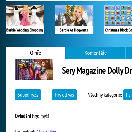
Barbie Wedding Shopping
Barbie At Hogwarts
Christmas Block Co
O hře
Komentáře
Sery Magazine Dolly D
Superhry.cz
→
Hry od vás
Všechny kategorie:
Pa
Ovládání hry:
myší
Hru nahrál:
GlossyPlay