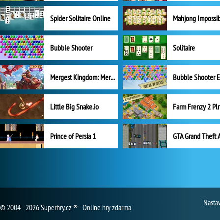
Spider Solitaire Online
Mahjong Impossi
Bubble Shooter
Solitaire
Mergest Kingdom: Merge Puzzle
Little Big Snake.io
Prince of Persia 1
GTA Grand Theft 
Nasta
© 2004 - 2026 Superhry.cz ® - Online hry zdarma