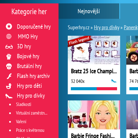
Kategorie her
Nejnovější
Doporučené hry
Superhry.cz »
Hry pro dívky
»
Panenk
MMO Hry
3D hry
Bojové hry
Brutální hry
Bratz 25 Ice Champions
Flash hry archiv
32 040x
74 7
Hry pro děti
Hry pro dívky
Sladkosti
Virtuální zaměstnání v restauraci
Vaření
Práce s květenou
Barbie Fringe Fashionista
Bar