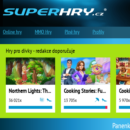
Online hry
MMO Hry
Plné hry
Profily
Hry pro dívky - redakce doporučuje
Northern Lights: The Secret of the Forest
Cooking Stories: Fun Cafe Game
Cook
36 021x
13 705x
5 970x
Panenk