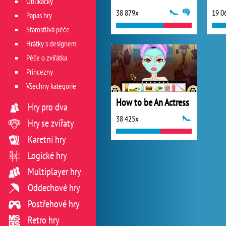
Oblíkačky
38 879x
19 0
Papas hry
Starostlivá péče
Hrátky s designem
Péče o zvířátka
Princezny
Všechny kategorie
How to be An Actress
Hry pro dva
38 425x
Hry se zvířaty
Karetní hry
Logické hry
Multiplayer hry
Oddechové hry
Postřehové hry
Retro hry