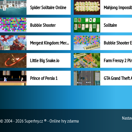
Spider Solitaire Online
Mahjong Impossi
Bubble Shooter
Solitaire
Mergest Kingdom: Merge Puzzle
Little Big Snake.io
Prince of Persia 1
GTA Grand Theft 
Nasta
© 2004 - 2026 Superhry.cz ® - Online hry zdarma