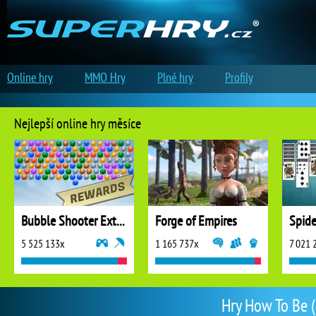
Online hry
MMO Hry
Plné hry
Profily
Nejlepší online hry měsíce
Bubble Shooter Extreme
Forge of Empires
5 525 133x
1 165 737x
7 021 
Hry How To Be (