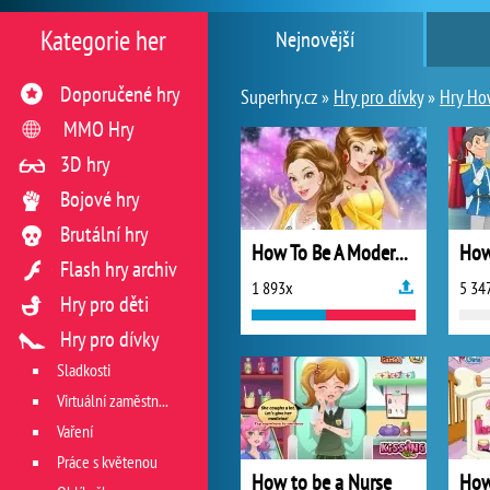
Kategorie her
Nejnovější
Doporučené hry
Superhry.cz »
Hry pro dívky
»
Hry Ho
MMO Hry
3D hry
Bojové hry
Brutální hry
How To Be A Modern Princess
Flash hry archiv
1 893x
5 34
Hry pro děti
Hry pro dívky
Sladkosti
Virtuální zaměstnání v restauraci
Vaření
Práce s květenou
How to be a Nurse
How