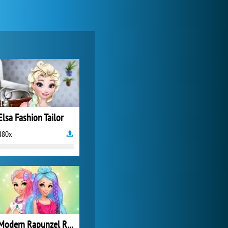
Elsa Fashion Tailor
480x
Modern Rapunzel Rainbow Trends