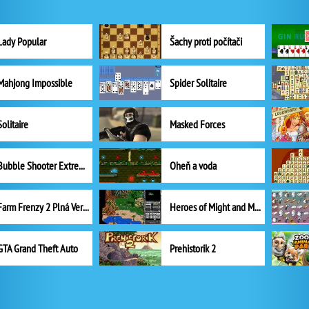
Lady Popular
Šachy proti počítači
Mahjong Impossible
Spider Solitaire
Solitaire
Masked Forces
Bubble Shooter Extreme
Oheň a voda
Farm Frenzy 2 Plná Verze
Heroes of Might and Magic II
GTA Grand Theft Auto
Prehistorik 2