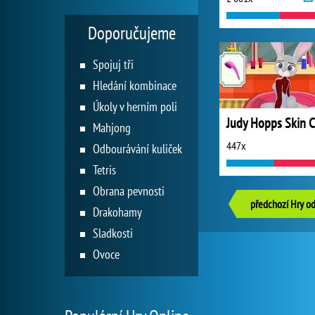
Doporučujeme
Spojuj tři
Hledání kombinace
Úkoly v herním poli
Mahjong
447x
Odbourávání kuliček
Tetris
Obrana pevnosti
předchozí Hry od
Drakohamy
Sladkosti
Ovoce