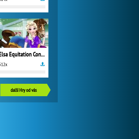
Elsa Equitation Contest
512x
další Hry od vás