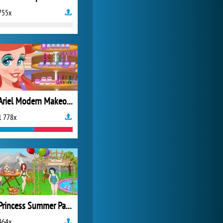
755x
Ariel Modern Makeover
1 778x
Princess Summer Party
464x