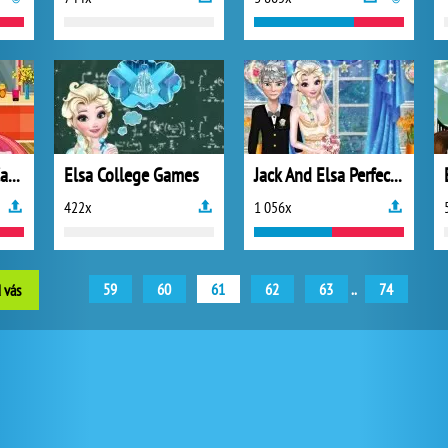
Judy Hopps Skin Care Spa
Elsa College Games
Jack And Elsa Perfect Wedding Pose
422x
1 056x
59
60
61
62
63
..
74
 vás