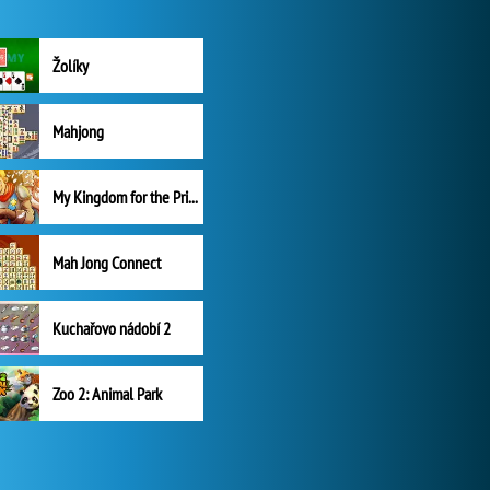
Žolíky
Mahjong
My Kingdom for the Princess Plná verze
Mah Jong Connect
Kuchařovo nádobí 2
Zoo 2: Animal Park