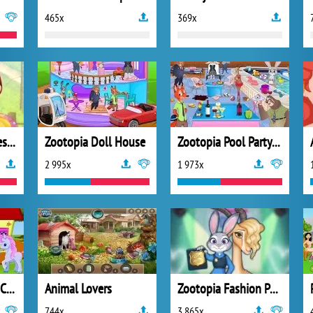
465x
369x
Masha Playing Dressup
Zootopia Doll House
Zootopia Pool Party Cleaning
2 995x
1 973x
Little Pony House Cleaning
Animal Lovers
Zootopia Fashion Police
744x
3 865x