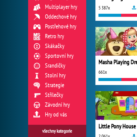
Multiplayer hry
5 387x
Oddechové hry
Postřehové hry
Retro hry
Skákačky
Sportovní hry
Srandičky
661x
Stolní hry
Strategie
Střílečky
Závodní hry
Hry od vás
všechny kategorie
2 061x