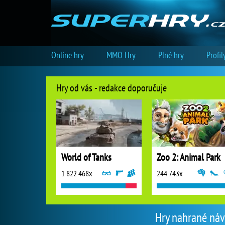
Online hry
MMO Hry
Plné hry
Profil
Hry od vás - redakce doporučuje
World of Tanks
Zoo 2: Animal Park
1 822 468x
244 743x
Hry nahrané návš