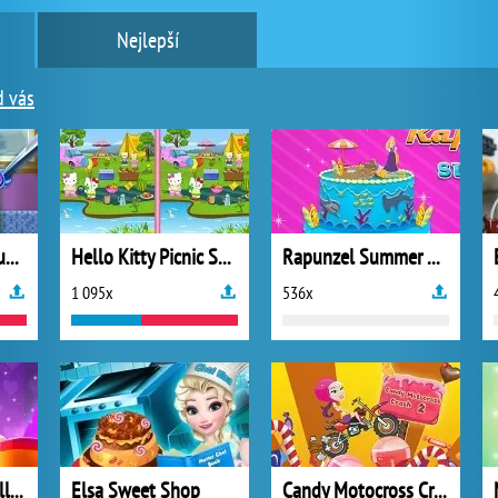
Nejlepší
d vás
Miraculous Ladybug Throat Doctor
Hello Kitty Picnic Spot
Rapunzel Summer Cake
1 095x
536x
Talking Angela Hollywood Makeover
Elsa Sweet Shop
Candy Motocross Crash 2