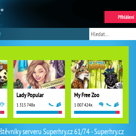
Přihlášení
y
Lady Popular
My Free Zoo
1 313 748x
1 007 424x
těvníky serveru Superhry.cz 61/74 - Superhry.cz