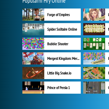
Populární Hry Online
Forge of Empires
Spider Solitaire Online
Bubble Shooter
Mergest Kingdom: Merge Puzzle
Little Big Snake.io
Prince of Persia 1