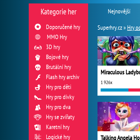
Kategorie her
Nejnovější
Doporučené hry
Superhry.cz »
Hry o
MMO Hry
3D hry
Bojové hry
Brutální hry
Flash hry archiv
1 926x
Hry pro děti
Hry pro dívky
Hry pro dva
Hry se zvířaty
Karetní hry
Logické hry