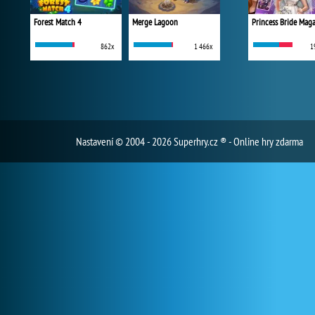
Forest Match 4
Merge Lagoon
Princess Bride Mag
862x
1 466x
1
Nastavení
© 2004 - 2026 Superhry.cz ® - Online hry zdarma