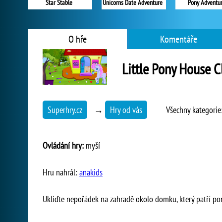
Star Stable
Unicorns Date Adventure
Pony Adventu
O hře
Komentáře
Little Pony House C
Superhry.cz
→
Hry od vás
Všechny kategorie
Ovládání hry:
myší
Hru nahrál:
anakids
Ukliďte nepořádek na zahradě okolo domku, který patří pon