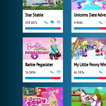
Star Stable
Uni
434 607x
4 444x
Barbie Pegasister
16 849x
66 383x