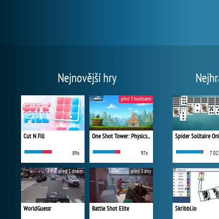
Nejnovější hry
Nejhr
před 3 hodinami
Cut N Fill
One Shot Tower: Physics Destroyer
Spider Solitaire On
89x
97x
7 02
před 1 dnem
před 3 dny
WorldGuessr
Battle Shot Elite
Skribbl.io