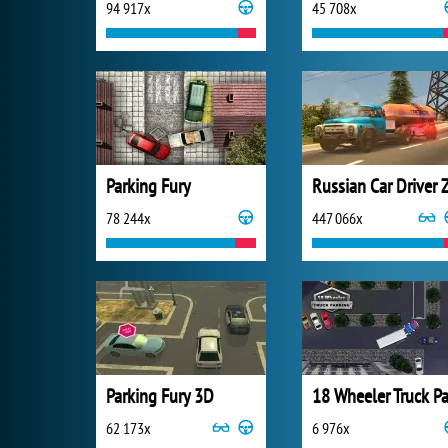
94 917x
45 708x
Parking Fury
78 244x
447 066x
Parking Fury 3D
62 173x
6 976x