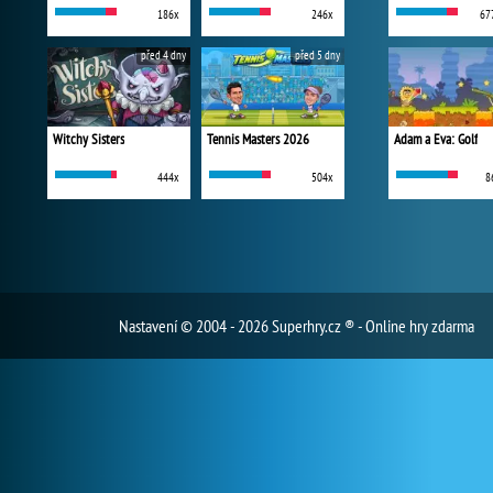
186x
246x
67
před 4 dny
před 5 dny
Witchy Sisters
Tennis Masters 2026
Adam a Eva: Golf
444x
504x
8
Nastavení
© 2004 - 2026 Superhry.cz ® - Online hry zdarma