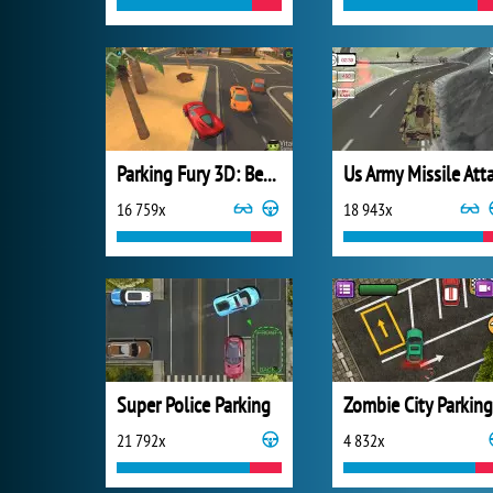
Parking Fury 3D: Beach City
16 759x
18 943x
Super Police Parking
Zombie City Parking
21 792x
4 832x