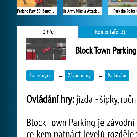
Parking Fury 3D: Beach City
Us Army Missile Attack Army Truck Driving
Park the Police 
O hře
Komentáře (3)
Block Town Parking
Superhry.cz
→
Závodní hry
→
Parkování
Ovládání hry:
jízda - šipky, ruč
Block Town Parking je závodní 
celkem patnáct levelů rozdělen