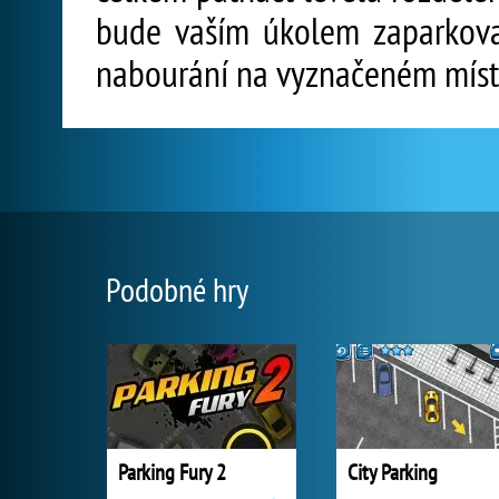
bude vaším úkolem zaparkov
nabourání na vyznačeném míst
Podobné hry
Parking Fury 2
City Parking