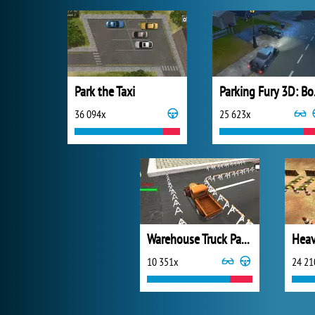
Park the Taxi
Parki
36 094x
25 623x
Warehouse Truck Parking
Heav
10 351x
24 21