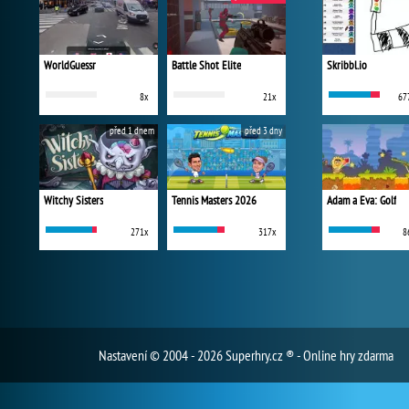
WorldGuessr
Battle Shot Elite
Skribbl.io
8x
21x
67
před 1 dnem
před 3 dny
Witchy Sisters
Tennis Masters 2026
Adam a Eva: Golf
271x
317x
8
Nastavení
© 2004 - 2026 Superhry.cz ® - Online hry zdarma