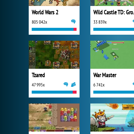
World Wars 2
Wild C
805 042x
33 839x
Tzared
War Master
47 995x
6 741x