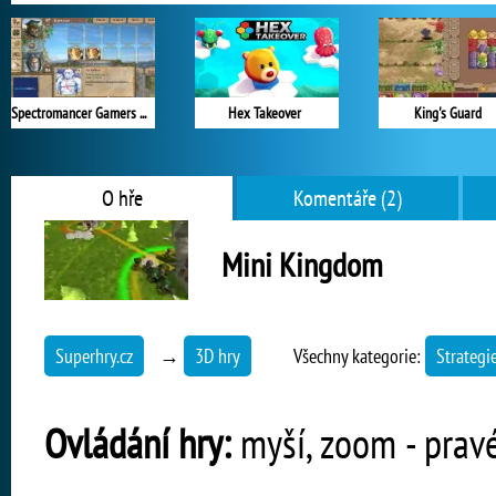
Spectromancer Gamers Pack
Hex Takeover
King's Guard
O hře
Komentáře (2)
Mini Kingdom
Superhry.cz
→
3D hry
Všechny kategorie:
Strategi
Ovládání hry:
myší, zoom - pravé