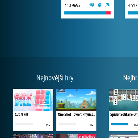
450 969x
4 512
Nejnovější hry
Nejhr
Cut N Fill
One Shot Tower: Physics Destroyer
Spider Solitaire On
15x
8x
7 02
před hodinou