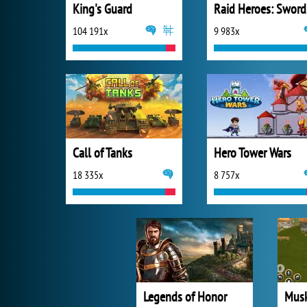
King's Guard
Ra
104 191x
9 983x
Call of Tanks
Hero Tower Wars
18 335x
8 757x
Legends of Honor