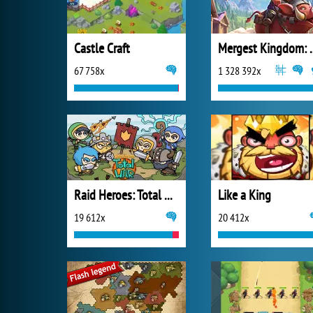
Castle Craft
Mergest King
67 758x
1 328 392x
Raid Heroes: Total War
Like a King
19 612x
20 412x