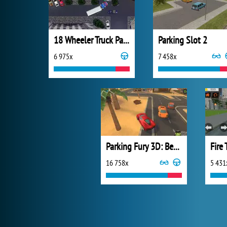
18 Wheeler Truck Parking
Parking Slot 2
6 975x
7 458x
Parking Fury 3D: Beach City
16 758x
5 431