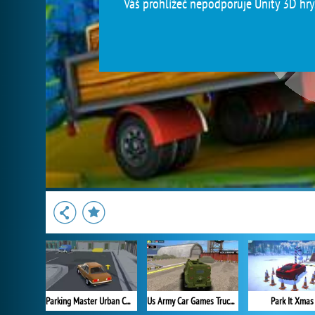
Váš prohlížeč nepodporuje Unity 3D hry.
Parking Master Urban Challenges
Us Army Car Games Truck Driving
Park It Xmas