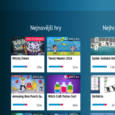
Nejnovější hry
Nejhr
před 24 hodinami
před 2 dny
Witchy Sisters
Tennis Masters 2026
Spider Solitaire On
270x
313x
7 01
před 3 dny
před 4 dny
Annoying Boss Punch Game
Witch Craft Potion Sort
Skribbl.io
314x
643x
67
před 5 dny
před 6 dny