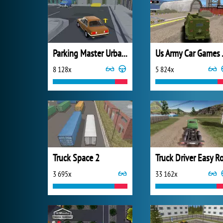
Parking Master Urban Challenges
Us Army
8 128x
5 824x
Truck Space 2
3 695x
33 162x