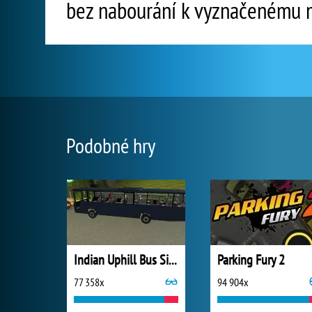
bez nabourání k vyznačenému m
Podobné hry
Indian Uphill Bus Simulator 3D
Parking Fury 2
77 358x
94 904x