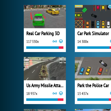
Real Car Parking 3D
Car Park Simulator
117 330x
14 300x
Us Army Missile Attack Army Truck Driving
Park the Police Car
18 937x
13 437x