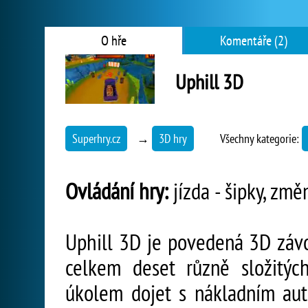
O hře
Komentáře (2)
Uphill 3D
Superhry.cz
→
3D hry
Všechny kategorie:
Ovládání hry:
jízda - šipky, změ
Uphill 3D je povedená 3D závod
celkem deset různě složitý
úkolem dojet s nákladním a