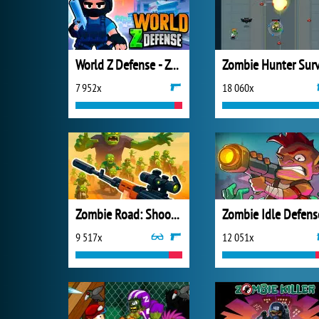
World Z Defense - Zombie Defense
7 952x
18 060x
Zombie Road: Shooter with Destruction
Zombie Idle Defens
9 517x
12 051x