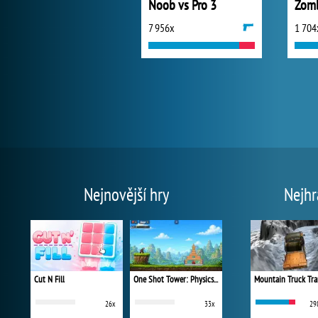
Noob vs Pro 3
Zomb
7 956x
1 704
Nejnovější hry
Nejhr
Cut N Fill
One Shot Tower: Physics Destroyer
Mountain Truck Tra
26x
33x
29