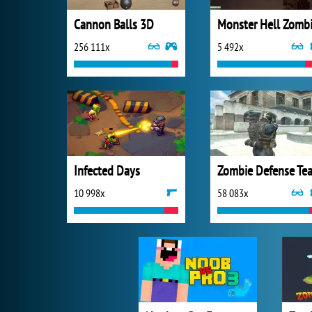
Cannon Balls 3D
256 111x
5 492x
Infected Days
Zombie Defense Te
10 998x
58 083x