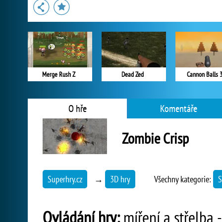
Merge Rush Z
Dead Zed
Cannon Balls 
O hře
Komentáře
Zombie Crisp
Superhry.cz
→
3D hry
Všechny kategorie:
S
Ovládání hry:
míření a střelba 