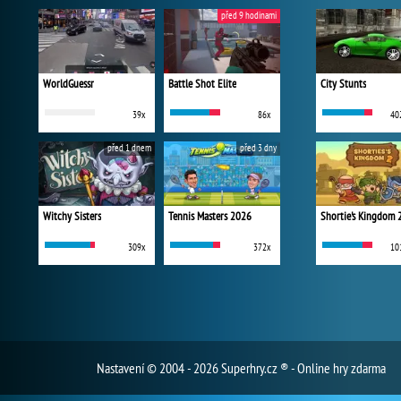
před 9 hodinami
WorldGuessr
Battle Shot Elite
City Stunts
39x
86x
40
před 1 dnem
před 3 dny
Witchy Sisters
Tennis Masters 2026
Shortie's Kingdom 
309x
372x
10
Nastavení
© 2004 - 2026 Superhry.cz ® - Online hry zdarma