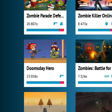
Zombie Parade Defense 3
Zombie Killer Onlin
20 807x
8 473x
Doomsday Hero
Zo
23 058x
7 324x