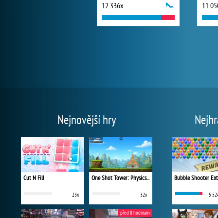
12 336x
11 05
Nejnovější hry
Nejhr
Cut N Fill
One Shot Tower: Physics Destroyer
Bubble Shooter Ex
23x
32x
5 52
před 8 hodinami