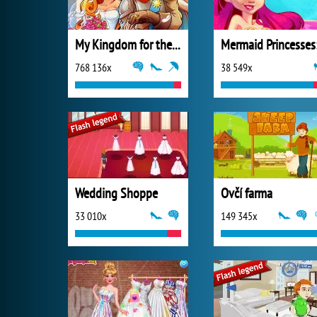
My Kingdom for the Princess Plná verze
768 136x
38 549x
Wedding Shoppe
Ovčí farma
33 010x
149 345x