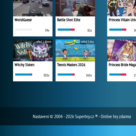
WorldGuessr
Battle Shot Elite
39x
82x
3
před 1 dnem
před 3 dny
Witchy Sisters
Tennis Masters 2026
Princess Bride Mag
303x
365x
1
Nastavení
© 2004 - 2026 Superhry.cz ® - Online hry zdarma