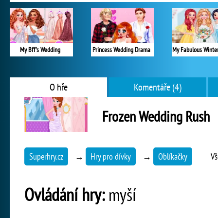
My Bff's Wedding
Princess Wedding Drama
O hře
Komentáře (4)
Frozen Wedding Rush
Superhry.cz
→
Hry pro dívky
→
Oblíkačky
Vš
Ovládání hry:
myší