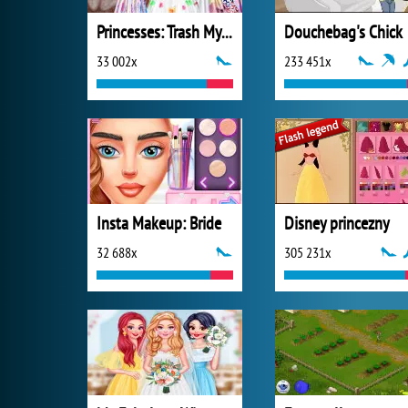
Princesses: Trash My Wedding Dress
Douchebag's Chick
33 002x
233 451x
Insta Makeup: Bride
Disney princezny
32 688x
305 231x