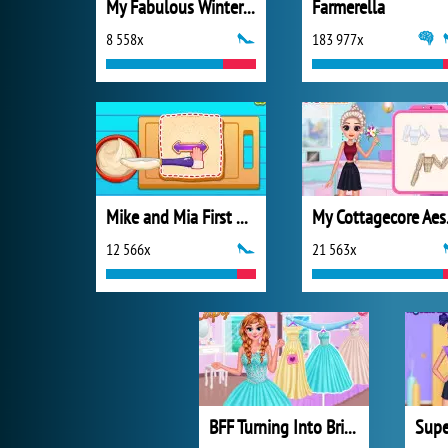
My Fabulous Winter Wedding
Farmerella
8 558x
183 977x
Mike and Mia First Day at School
My C
12 566x
21 563x
BFF Turning Into Bridezilla