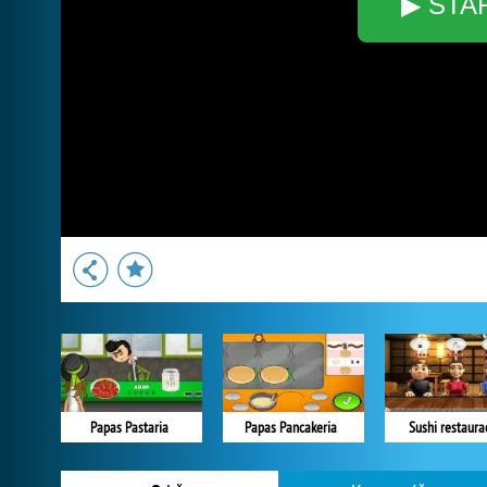
▶ STA
Papas Pastaria
Papas Pancakeria
Sushi restaura