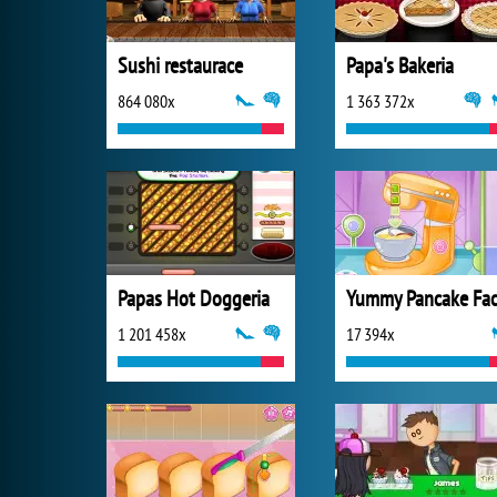
Sushi restaurace
Papa's Bakeria
864 080x
1 363 372x
Papas Hot Doggeria
1 201 458x
17 394x