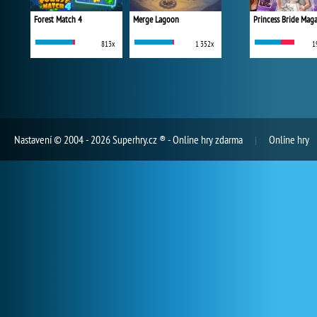
Forest Match 4
Merge Lagoon
Princess Bride Mag
813x
1 352x
1
Nastavení
© 2004 - 2026 Superhry.cz ® - Online hry zdarma
Online hry