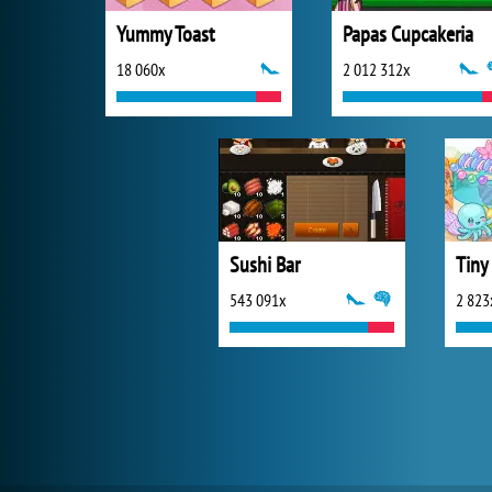
Yummy Toast
Papas Cupcakeria
18 060x
2 012 312x
Sushi Bar
543 091x
2 823