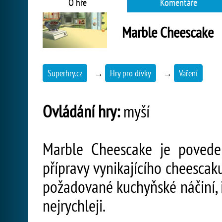
O hře
Komentáře
Marble Cheescake
Superhry.cz
→
Hry pro dívky
→
Vaření
Ovládání hry:
myší
Marble Cheescake je poveden
přípravy vynikajícího cheescak
požadované kuchyňské náčiní, i
nejrychleji.