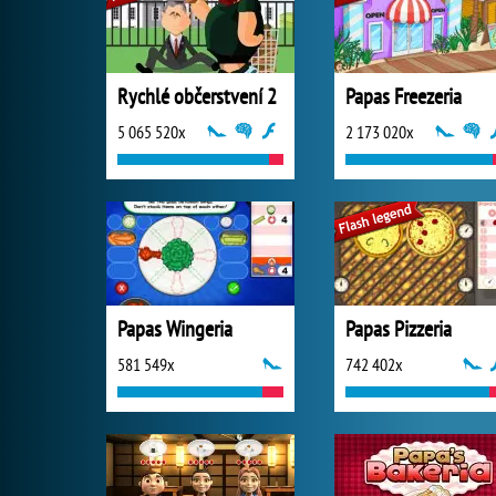
Rychlé občerstvení 2
Papas Freezeria
5 065 520x
2 173 020x
Papas Wingeria
Papas Pizzeria
581 549x
742 402x