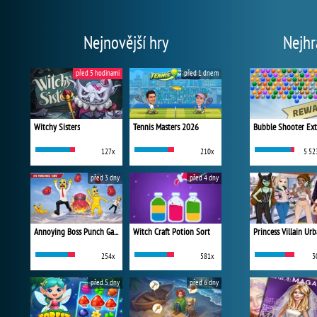
Nejnovější hry
Nejhr
před 5 hodinami
před 1 dnem
Witchy Sisters
Tennis Masters 2026
Bubble Shooter Ex
127x
210x
5 52
před 3 dny
před 4 dny
Annoying Boss Punch Game
Witch Craft Potion Sort
254x
581x
3
před 5 dny
před 6 dny