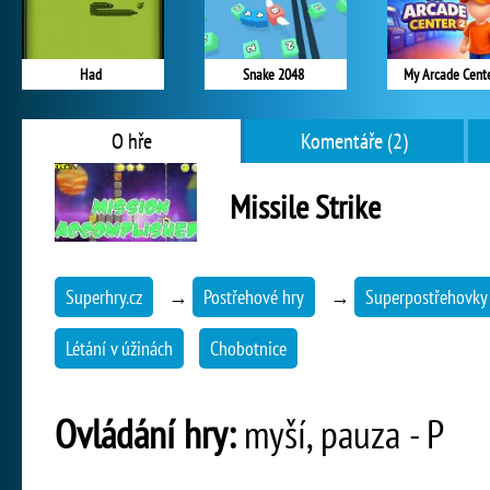
Had
Snake 2048
My Arcade Cent
O hře
Komentáře (2)
Missile Strike
Superhry.cz
→
Postřehové hry
→
Superpostřehovky
Létání v úžinách
Chobotnice
Ovládání hry:
myší, pauza - P