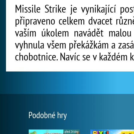
Missile Strike je vynikající po
připraveno celkem dvacet různ
vaším úkolem navádět malou 
vyhnula všem překážkám a zasá
chobotnice. Navíc se v každém ko
Podobné hry
před 24 dny