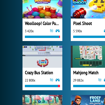
Woolloop! Color Puzzle
Pixel Shoot
3 420x
5 590x
Crazy Bus Station
Mahjong Match
22 808x
29 882x