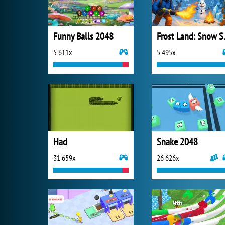
Funny Balls 2048
Frost 
5 611x
5 495x
Had
Snake 2048
31 659x
26 626x