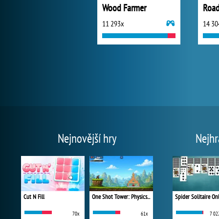
Wood Farmer
Road 
11 293x
14 30
Nejnovější hry
Nejhr
Cut N Fill
One Shot Tower: Physics Destroyer
Spider Solitaire On
70x
61x
7 02