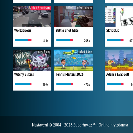
před 8 hodinami
před 1 dnem
WorldGuessr
Battle Shot Elite
Skribbl.io
114x
205x
67
před 3 dny
před 4 dny
Witchy Sisters
Tennis Masters 2026
Adam a Eva: Golf
389x
470x
8
Nastavení
© 2004 - 2026 Superhry.cz ® - Online hry zdarma