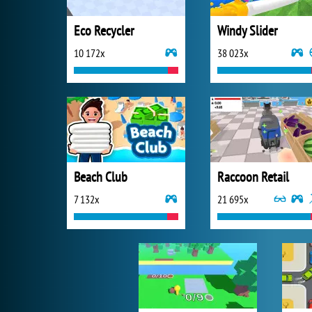
Eco Recycler
Windy Slider
10 172x
38 023x
Beach Club
Raccoon Retail
7 132x
21 695x