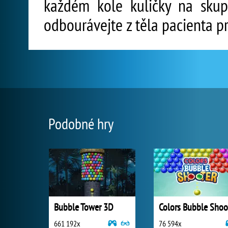
každém kole kuličky na skup
odbourávejte z těla pacienta pr
Podobné hry
Bubble Tower 3D
661 192x
76 594x