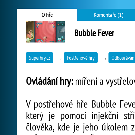
O hře
Komentáře (1)
Bubble Fever
Superhry.cz
→
Postřehové hry
→
Odbourávání
Ovládání hry:
míření a vystřelov
V postřehové hře Bubble Feve
který je pomocí injekční s
člověka, kde je jeho úkolem zn