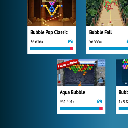
Bubble Pop Classic
Bubble Fall
36 616x
56 555x
Aqua Bubble
951 401x
17 93