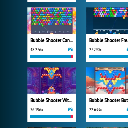
Bubble Shooter Candy 2
Bubbl
48 276x
27 290x
Bubble Shooter Witch Tower
26 196x
22 633x