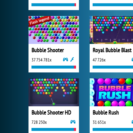
Bubble Shooter
Royal Bubble Blast
37 754 781x
47 726x
Bubble Shooter HD
Bubble Rush
728 250x
31 651x