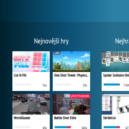
Nejnovější hry
Nejhr
Cut N Fill
One Shot Tower: Physics Destroyer
Spider Solitaire On
31x
33x
7 02
před 9 hodinami
WorldGuessr
Battle Shot Elite
Skribbl.io
43x
102x
67