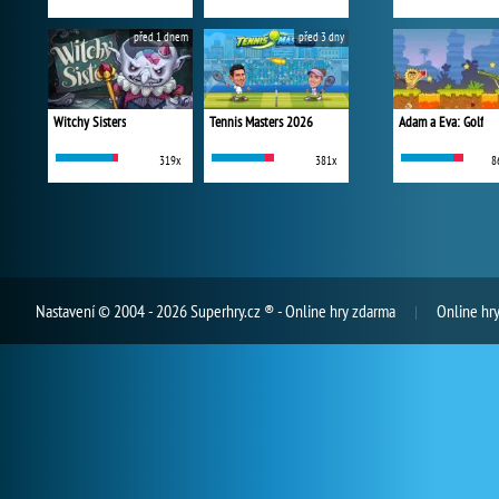
před 1 dnem
před 3 dny
Witchy Sisters
Tennis Masters 2026
Adam a Eva: Golf
319x
381x
8
Nastavení
© 2004 - 2026 Superhry.cz ® - Online hry zdarma
Online hr