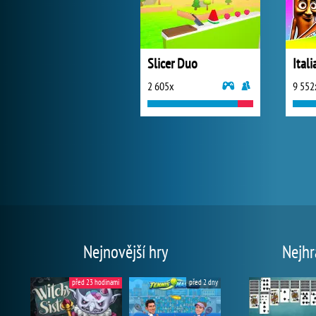
Slicer Duo
2 605x
9 552
Nejnovější hry
Nejhr
před 23 hodinami
před 2 dny