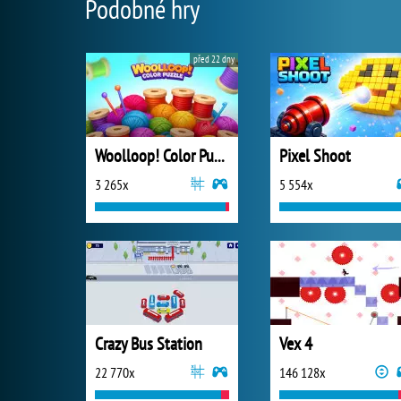
Podobné hry
před 22 dny
Woolloop! Color Puzzle
Pixel Shoot
3 265x
5 554x
Crazy Bus Station
Vex 4
22 770x
146 128x