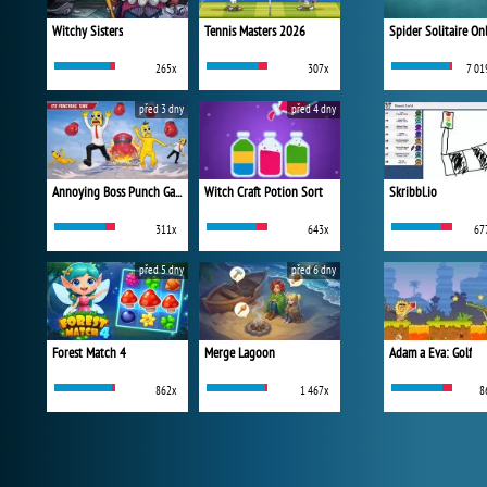
Witchy Sisters
Tennis Masters 2026
Spider Solitaire On
265x
307x
7 01
před 3 dny
před 4 dny
Annoying Boss Punch Game
Witch Craft Potion Sort
Skribbl.io
311x
643x
67
před 5 dny
před 6 dny
Forest Match 4
Merge Lagoon
Adam a Eva: Golf
862x
1 467x
8