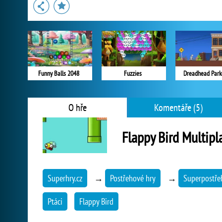
Funny Balls 2048
Fuzzies
Dreadhead Park
O hře
Komentáře (5)
Flappy Bird Multipl
Superhry.cz
→
Postřehové hry
→
Superpostře
Ptáci
Flappy Bird