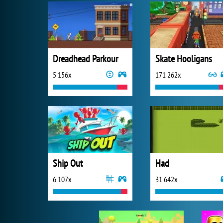
Dreadhead Parkour
Skate Hooligans
5 156x
171 262x
Ship Out
Had
6 107x
31 642x