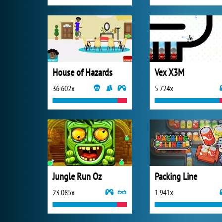
House of Hazards
Vex X3M
36 602x
5 724x
Jungle Run Oz
Packing Line
23 085x
1 941x