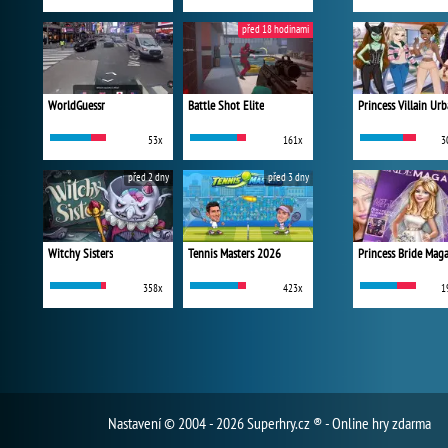
před 18 hodinami
WorldGuessr
Battle Shot Elite
53x
161x
3
před 2 dny
před 3 dny
Witchy Sisters
Tennis Masters 2026
Princess Bride Mag
358x
423x
1
Nastavení
© 2004 - 2026 Superhry.cz ® - Online hry zdarma