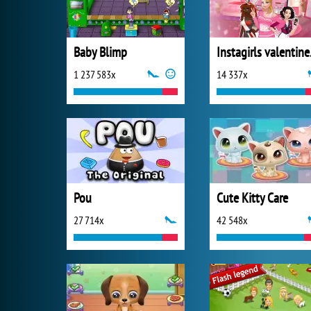
Baby Blimp
Insta
1 237 583x
14 337x
Pou
Cute Kitty Care
27 714x
42 548x