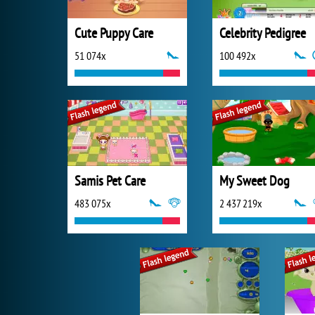
Cute Puppy Care
Celebrity Pedigree
51 074x
100 492x
Samis Pet Care
My Sweet Dog
483 075x
2 437 219x