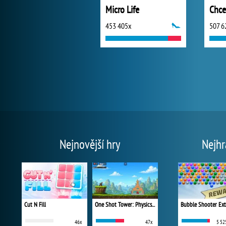
Micro Life
Chce
453 405x
507 6
Nejnovější hry
Nejhr
Cut N Fill
One Shot Tower: Physics Destroyer
Bubble Shooter Ex
46x
47x
5 52