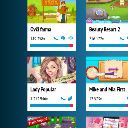
Ovčí farma
Beauty Resort 2
149 358x
716 172x
Lady Popular
Mike and Mia Fir
1 313 946x
12 573x