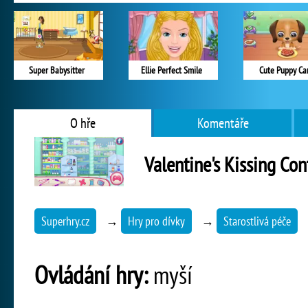
Super Babysitter
Ellie Perfect Smile
Cute Puppy Ca
O hře
Komentáře
Valentine's Kissing Con
Superhry.cz
→
Hry pro dívky
→
Starostlivá péče
Ovládání hry:
myší