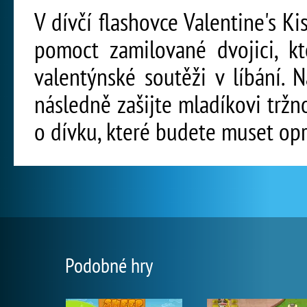
V dívčí flashovce Valentine's K
pomoct zamilované dvojici, k
valentýnské soutěži v líbání.
následně zašijte mladíkovi tržn
o dívku, které budete muset opr
Podobné hry