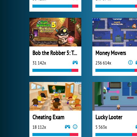
Bob the Robber 5: Temple Adventure
Money Movers
31 142x
236 614x
Cheating Exam
Lucky Looter
18 112x
5 563x