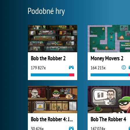
Podobné hry
Bob the Robber 2
Money Movers 2
179 827x
164 215x
Bob the Robber 4: Japan
Bob The Robber 4
30 426x
147 074x