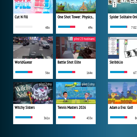
Cut N Fill
One Shot Tower: Physics Destroyer
Spider Solitaire On
48x
49x
7 02
před 23 hodinami
WorldGuessr
Battle Shot Elite
Skribbl.io
56x
164x
67
před 2 dny
před 3 dny
Witchy Sisters
Tennis Masters 2026
Adam a Eva: Golf
361x
433x
8