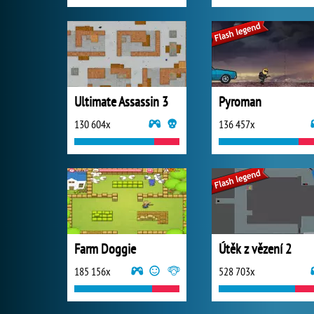
Ultimate Assassin 3
Pyroman
130 604x
136 457x
Farm Doggie
Útěk z vězení 2
185 156x
528 703x