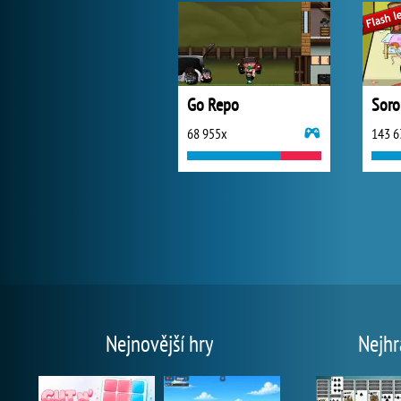
Go Repo
Soro
68 955x
143 6
Nejnovější hry
Nejhr