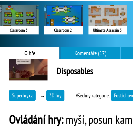
Classroom 3
Classroom 2
Ultimate Assassin 3
O hře
Komentáře (17)
Disposables
Superhry.cz
→
3D hry
Všechny kategorie:
Postřehov
Ovládání hry:
myší, posun kamer