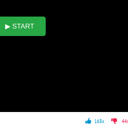
▶ START
168x
44