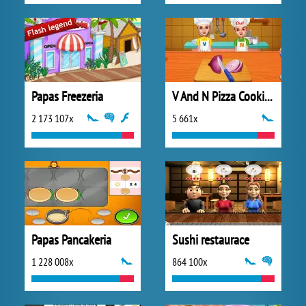
Papas Freezeria
V And N Pizza Cooking Game
2 173 107x
5 661x
Papas Pancakeria
Sushi restaurace
1 228 008x
864 100x