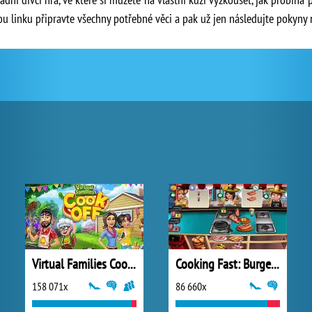
ou linku připravte všechny potřebné věci a pak už jen následujte pokyny n
Virtual Families Cook Off
Cooking Fast: Burger and Hotdog
158 071x
86 660x