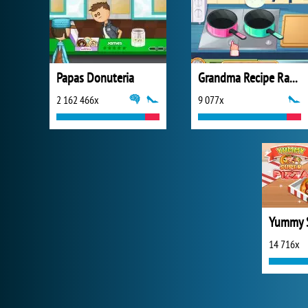
Papas Donuteria
Grandma Recipe Ramen
2 162 466x
9 077x
Yummy S
14 716x