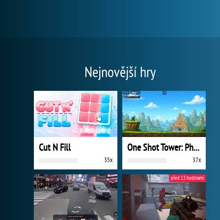
Nejnovější hry
Cut N Fill
One Shot Tower: Physics Destroyer
35x
37x
před 13 hodinami