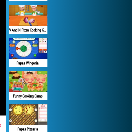
V And N Pizza Cooking Game
Papas Wingeria
Funny Cooking Camp
x
Papas Pizzeria