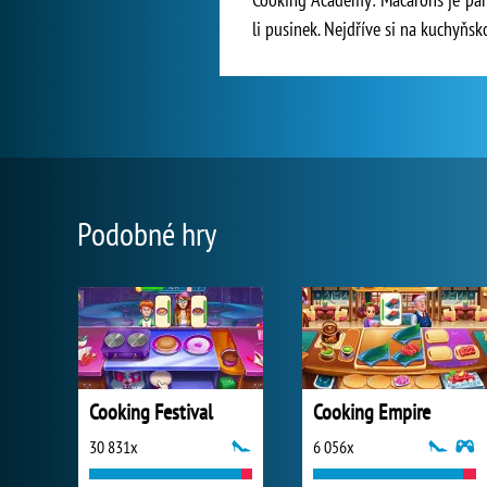
li pusinek. Nejdříve si na kuchyňsk
Podobné hry
Cooking Festival
Cooking Empire
30 831x
6 056x