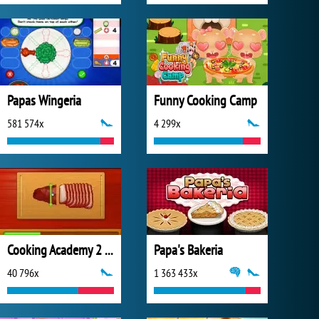
Papas Wingeria
Funny Cooking Camp
581 574x
4 299x
Cooking Academy 2 World Cuisine
Papa's Bakeria
40 796x
1 363 433x