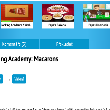
Cooking Academy 2 World Cuisine
Papa's Bakeria
Papas Donuteria
Komentáře (3)
Překladač
ing Academy: Macarons
y
→
Vaření
ní dívčí hra, ve které si můžete na vlastní kůži vyzkoušet, jak probíhá