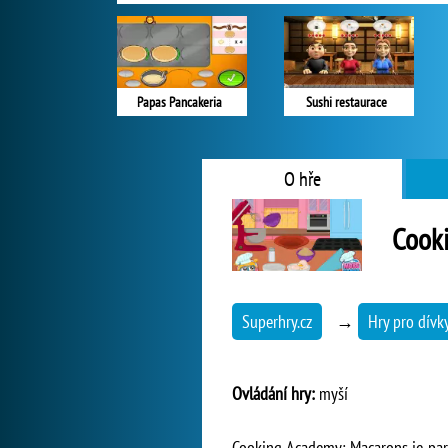
Papas Pancakeria
Sushi restaurace
O hře
Cook
Superhry.cz
→
Hry pro dívk
Ovládání hry:
myší
Cooking Academy: Macarons je parád