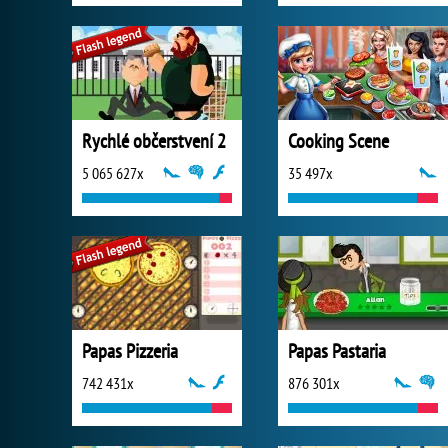
Rychlé občerstvení 2
Cooking Scene
5 065 627x
35 497x
Papas Pizzeria
Papas Pastaria
742 431x
876 301x