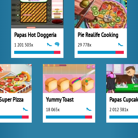
Papas Hot Doggeria
Pie Realife Cooking
1 201 503x
29 778x
uper Pizza
Yummy Toast
Papas Cupcak
18 065x
2 012 381x