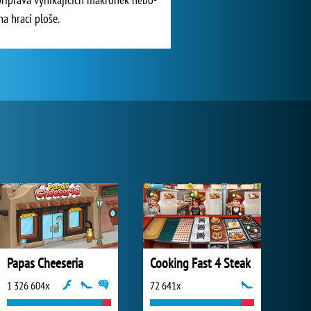
a hrací ploše.
Papas Cheeseria
Cooking Fast 4 Steak
1 326 604x
72 641x