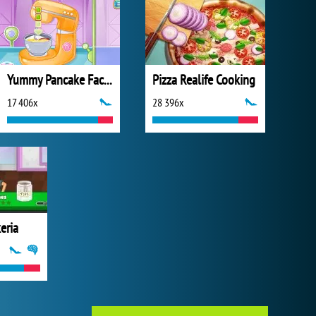
Yummy Pancake Factory
Pizza Realife Cooking
17 406x
28 396x
eria