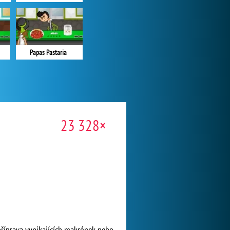
Papas Pastaria
23 328×
 příprava vynikajících makrónek nebo-