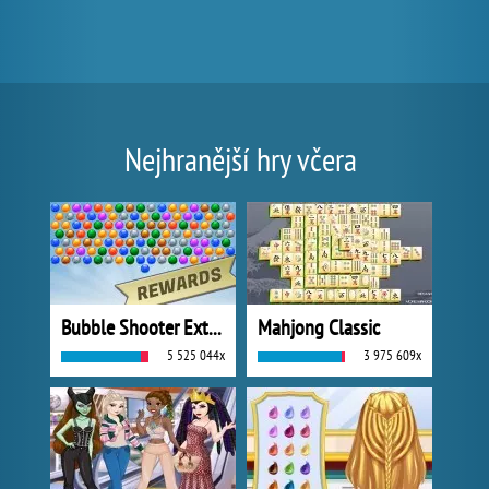
Nejhranější hry včera
Bubble Shooter Extreme
Mahjong Classic
5 525 044x
3 975 609x