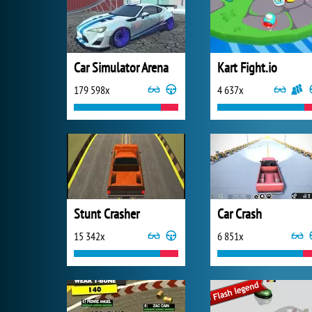
Car Simulator Arena
Kart Fight.io
179 598x
4 637x
Stunt Crasher
Car Crash
15 342x
6 851x