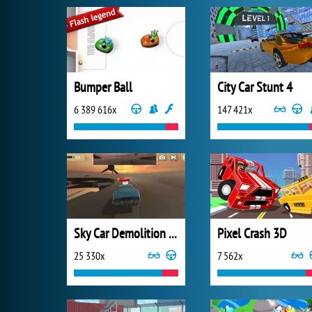
Bumper Ball
City Car Stunt 4
6 389 616x
147 421x
Sky Car Demolition 2019
Pixel Crash 3D
25 330x
7 562x