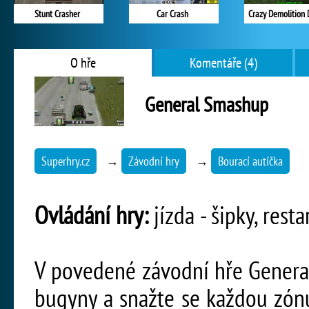
Stunt Crasher
Car Crash
Crazy Demolition 
O hře
Komentáře (4)
General Smashup
Superhry.cz
→
Závodní hry
→
Bourací autíčka
Ovládání hry:
jízda - šipky, resta
V povedené závodní hře Genera
bugyny a snažte se každou zónu