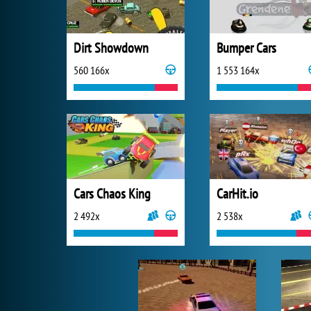
Dirt Showdown
Bumper Cars
560 166x
1 553 164x
Cars Chaos King
CarHit.io
2 492x
2 538x