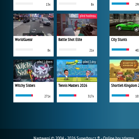
13x
8x
29
před hodinou
WorldGuessr
Battle Shot Elite
City Stunts
8x
21x
40
před 1 dnem
před 3 dny
Witchy Sisters
Tennis Masters 2026
Shortie's Kingdom 
271x
317x
10
Nastavení
© 2004 - 2026 Superhry.cz ® - Online hry zdarma