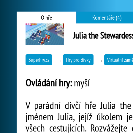
O hře
Komentáře (4)
Julia the Stewardes
Superhry.cz
→
Hry pro dívky
→
Virtuální zamě
Ovládání hry:
myší
V parádní dívčí hře Julia the
jménem Julia, jejíž úkolem j
všech cestujících. Rozvážejte 