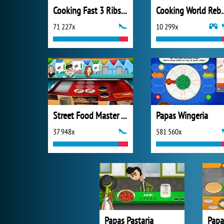
Cooking Fast 3 Ribs and Pancakes
Cooking Wo
71 227x
10 299x
Street Food Master Chef
Papas Wingeria
37 948x
581 560x
Papas Pastaria
Papa