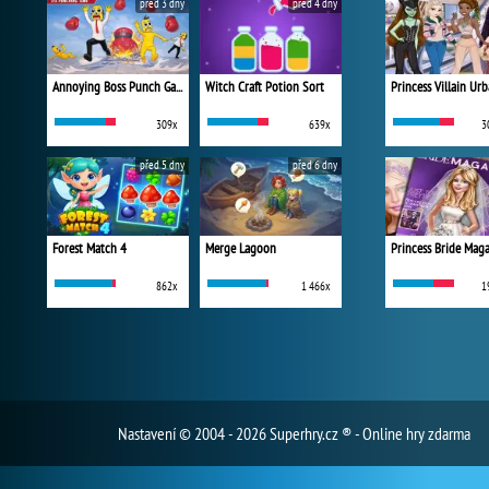
před 3 dny
před 4 dny
Annoying Boss Punch Game
Witch Craft Potion Sort
309x
639x
3
před 5 dny
před 6 dny
Forest Match 4
Merge Lagoon
Princess Bride Mag
862x
1 466x
1
Nastavení
© 2004 - 2026 Superhry.cz ® - Online hry zdarma