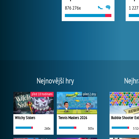
876 276x
1 227
Nejnovější hry
Nejhr
před 18 hodinami
před 2 dny
Witchy Sisters
Tennis Masters 2026
Bubble Shooter Ex
260x
303x
5 52