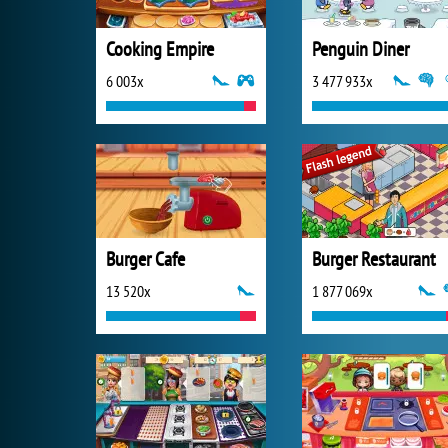
Cooking Empire
Penguin Diner
6 003x
3 477 933x
Burger Cafe
Burger Restaurant
13 520x
1 877 069x