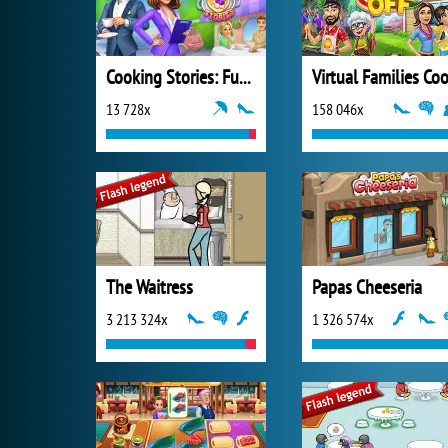
Cooking Stories: Fun Cafe Game
13 728x
158 046x
The Waitress
Papas Cheeseria
3 213 324x
1 326 574x