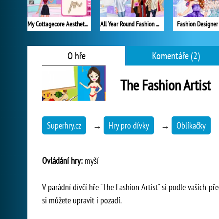
My Cottagecore Aesthetic Look
All Year Round Fashion Addict Belle
Fashion Designer
O hře
Komentáře (2)
The Fashion Artist
Superhry.cz
→
Hry pro dívky
→
Oblíkačky
Ovládání hry:
myší
V parádní dívčí hře "The Fashion Artist" si podle vašich p
si můžete upravit i pozadí.