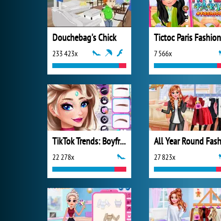
Douchebag's Chick
Tictoc Paris Fashion
233 423x
7 566x
TikTok Trends: Boyfriend Fashion
22 278x
27 823x