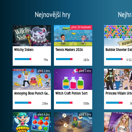
Nejnovější hry
Nejhr
před 20 hodinami
Witchy Sisters
Tennis Masters 2026
Bubble Shooter Ex
79x
183x
5 52
před 2 dny
před 3 dny
Annoying Boss Punch Game
Witch Craft Potion Sort
236x
558x
3
před 4 dny
před 5 dny