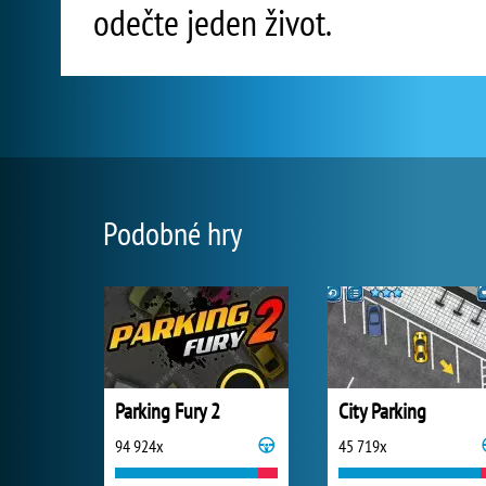
odečte jeden život.
Podobné hry
Parking Fury 2
City Parking
94 924x
45 719x