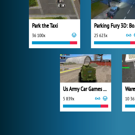
Park the Taxi
Parki
36 100x
25 623x
Us Army Car Games Truck Driving
5 839x
10 36