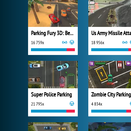
Parking Fury 3D: Beach City
16 759x
18 956x
Super Police Parking
Zombie City Parking
21 795x
4 834x