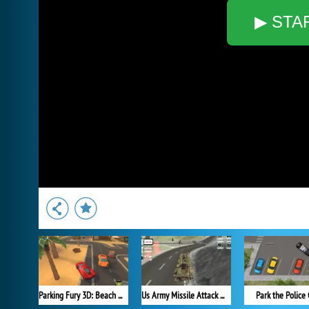
▶ STA
Parking Fury 3D: Beach City
Us Army Missile Attack Army Truck Driving
Park the Police 