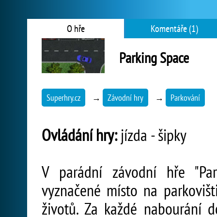
O hře
Komentáře (1)
Parking Space
Superhry.cz
→
Závodní hry
→
Parkování
Ovládání hry:
jízda - šipky
V parádní závodní hře "Par
vyznačené místo na parkovišt
životů. Za každé nabourání 