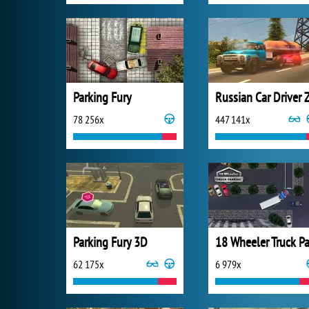
Parking Fury
78 256x
447 141x
Parking Fury 3D
62 175x
6 979x