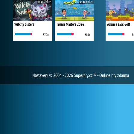
před 5 dny
před 6 dny
Witchy Sisters
Tennis Masters 2026
Adam a Eva: Golf
572x
681x
8
Nastavení
© 2004 - 2026 Superhry.cz ® - Online hry zdarma