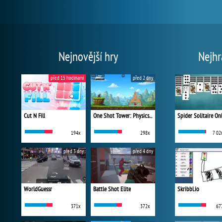
Nejnovější hry
Nejhr
před 15 hodinami
před 2 dny
Cut N Fill
One Shot Tower: Physics Destroyer
Spider Solitaire On
194x
298x
7 02
před 3 dny
před 4 dny
WorldGuessr
Battle Shot Elite
Skribbl.io
371x
372x
67