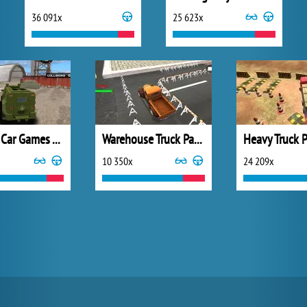
36 091x
25 623x
Us Army Car Games Truck Driving
Warehouse Truck Parking
Heavy Truck 
10 350x
24 209x