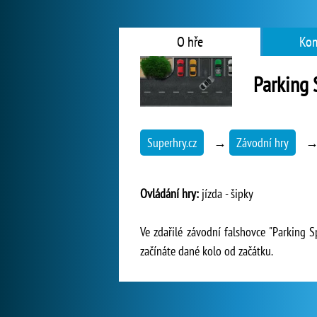
O hře
Kom
Parking 
Superhry.cz
→
Závodní hry
Ovládání hry:
jízda - šipky
Ve zdařilé závodní falshovce "Parking 
začínáte dané kolo od začátku.