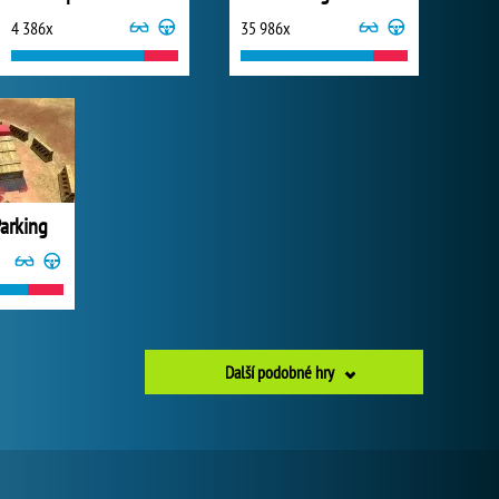
4 386x
35 986x
Parking
Další podobné hry