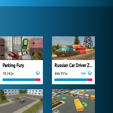
Parking Fury
Russian Car Driver ZIL 130
78 242x
446 955x