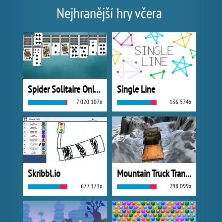
Nejhranější hry včera
Spider Solitaire Online
Single Line
7 020 107x
136 574x
Skribbl.io
Mountain Truck Transport
677 171x
298 099x