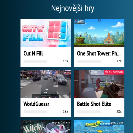
Nejnovější hry
Cut N Fill
One Shot Tower: Physics Destroyer
16x
12x
před 2 hodinami
WorldGuessr
Battle Shot Elite
18x
28x
před 1 dnem
před 3 dny