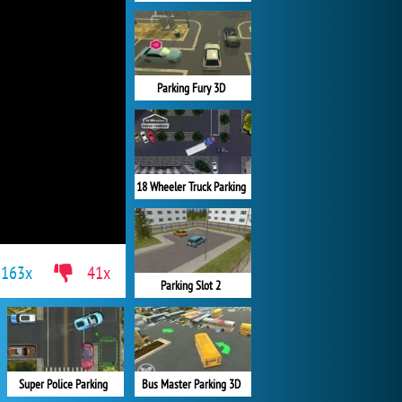
Parking Fury 3D
18 Wheeler Truck Parking
163x
41x
Parking Slot 2
Super Police Parking
Bus Master Parking 3D