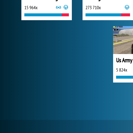
15 964x
273 710x
5 824x