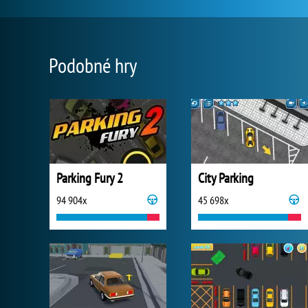
Podobné hry
Parking Fury 2
City Parking
94 904x
45 698x