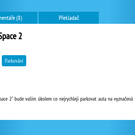
entáře (8)
Překladač
Space 2
→
Parkování
Space 2" bude vaším úkolem co nejrychleji parkovat auta na vyznačená 