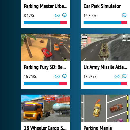
Parking Master Urban Challenges
Car Park Simulator
8 128x
14 300x
Parking Fury 3D: Beach City
Us Army Missile Attack Army Truck Driving
16 758x
18 937x
18 Wheeler Cargo Simulator 2
Parking Mania