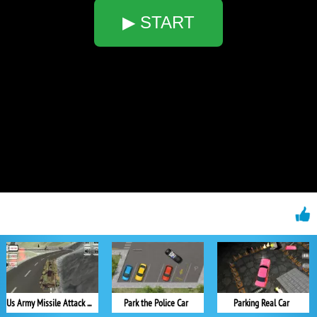
▶ START
Us Army Missile Attack Army Truck Driving
Park the Police Car
Parking Real Car