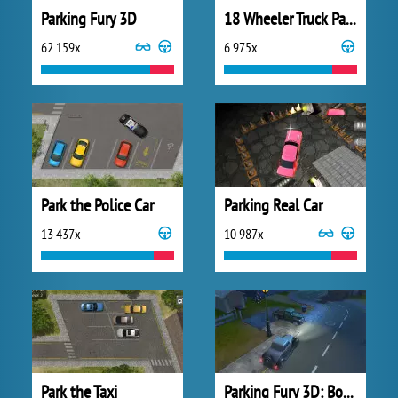
Parking Fury 3D
18 Wheeler Truck Parking
62 159x
6 975x
Park the Police Car
Parking Real Car
13 437x
10 987x
Park the Taxi
Parking Fury 3D: Bounty Hunter