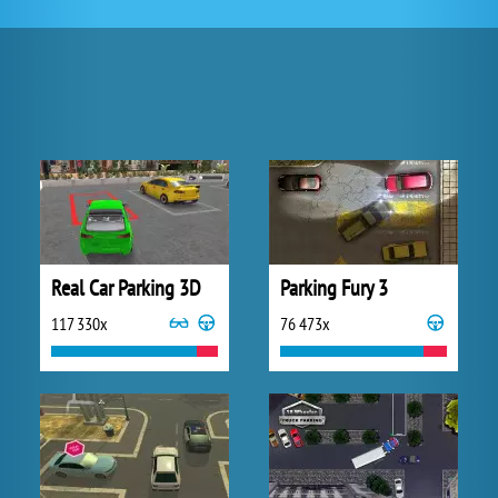
Real Car Parking 3D
Parking Fury 3
117 330x
76 473x