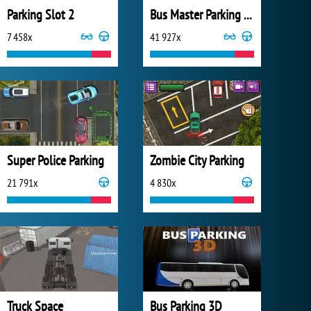
Parking Slot 2
Bus Master Parking 3D
7 458x
41 927x
Super Police Parking
Zombie City Parking
21 791x
4 830x
Truck Space
Bus Parking 3D