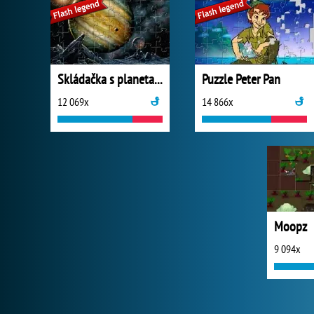
Skládačka s planetami
Puzzle Peter Pan
12 069x
14 866x
Moopz
9 094x