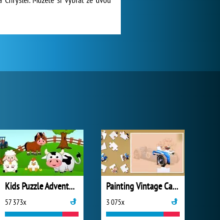
Kids Puzzle Adventure
Painting Vintage Cars Jigsaw
57 373x
3 075x