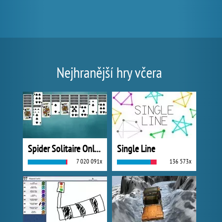
Nejhranější hry včera
Spider Solitaire Online
Single Line
7 020 091x
136 573x