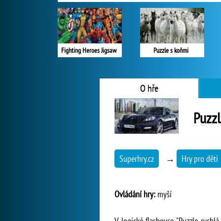
Fighting Heroes Jigsaw
Puzzle s koňmi
O hře
Puzzl
Superhry.cz
→
Hry pro děti
Ovládání hry:
myší
V logické flashovce "Puzzle rychlá