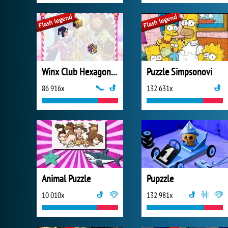
Winx Club Hexagon Puzzle
Puzzle Simpsonovi
86 916x
132 631x
Animal Puzzle
Pupzzle
10 010x
132 981x