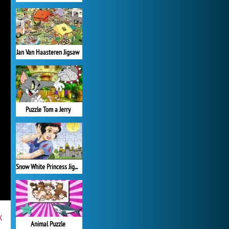
Jan Van Haasteren Jigsaw
Puzzle Tom a Jerry
Snow White Princess Jigsaw
x
Animal Puzzle