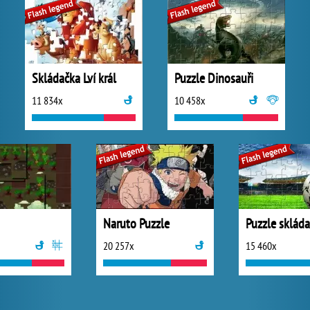
Skládačka Lví král
Puzzle Dinosauři
11 834x
10 458x
Naruto Puzzle
20 257x
15 460x