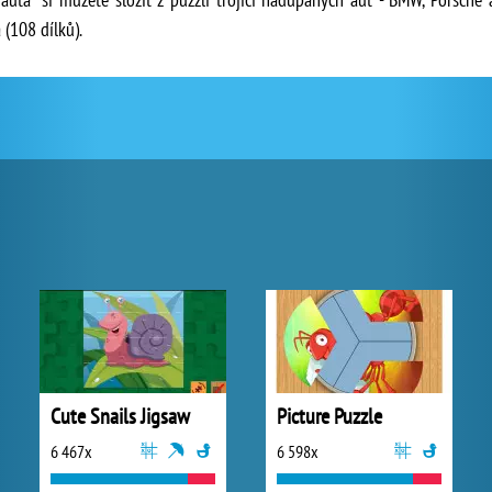
 (108 dílků).
Cute Snails Jigsaw
Picture Puzzle
6 467x
6 598x