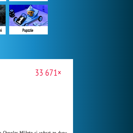
mi
Pupzzle
33 671×
a Chrysler. Můžete si vybrat ze dvou