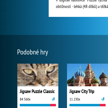
obtížností - lehká (48 dílků) a těžká
Podobné hry
Jigsaw Puzzle Classic
Jigsaw City Trip
84 560x
11 230x