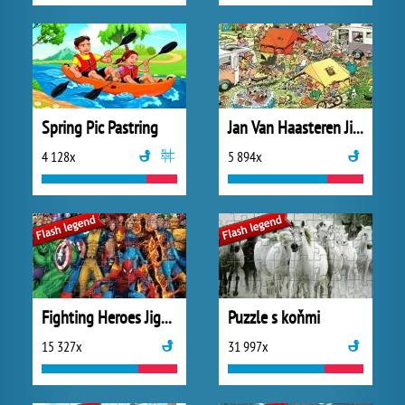
Spring Pic Pastring
Jan Van Haasteren Jigsaw
4 128x
5 894x
Fighting Heroes Jigsaw
Puzzle s koňmi
15 327x
31 997x