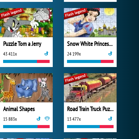
Puzzle Tom a Jerry
Snow White Princess Jigsaw
43 411x
24 199x
Animal Shapes
Road Train Truck Puzzle
15 883x
13 477x