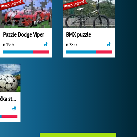
Puzzle Dodge Viper
BMX puzzle
6 190x
6 285x
Puzzle skládačka stadionu