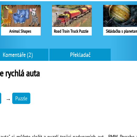
Animal Shapes
Road Train Truck Puzzle
Skládačka s planeta
Komentáře (2)
Překladač
e rychlá auta
→
Puzzle
 auta" si můžete složit z puzzlí trojici nadupaných aut - BMW, Porsche 