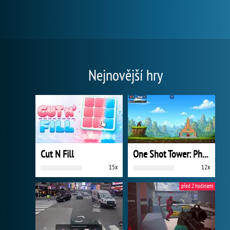
Nejnovější hry
Cut N Fill
One Shot Tower: Physics Destroyer
15x
12x
před 2 hodinami