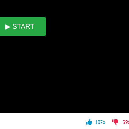
▶ START
107x
39