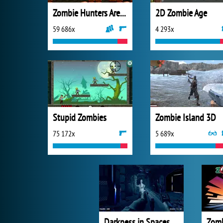
Zombie Hunters Arena
2D Zombie Age
59 686x
4 293x
Stupid Zombies
Zombie Island 3D
75 172x
5 689x
Darkness in Spaceship
Zomb