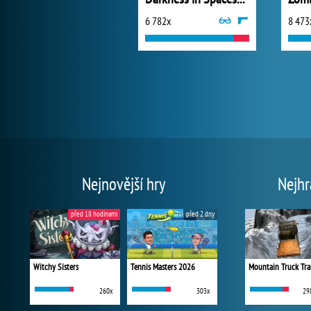
6 782x
8 473
Nejnovější hry
Nejhr
před 18 hodinami
před 2 dny
Witchy Sisters
Tennis Masters 2026
Mountain Truck Tra
260x
303x
29