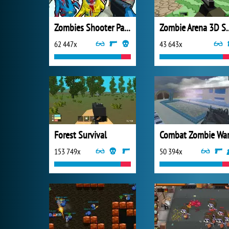
Zombies Shooter Part 1
Zombie Arena
62 447x
43 643x
Forest Survival
153 749x
50 394x