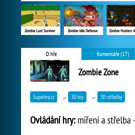
Zombie Last Survivor
Zombie Idle Defense
Zombie Hunters 
O hře
Komentáře (17)
Zombie Zone
Superhry.cz
→
3D hry
→
3D střílečky
Ovládání hry:
míření a střelba -