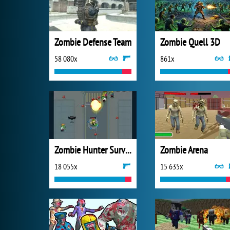
Zombie Defense Team
Zombie Quell 3D
58 080x
861x
Zombie Hunter Survival
Zombie Arena
18 055x
15 635x