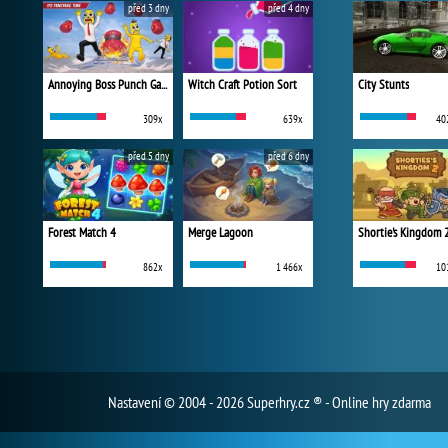
před 3 dny
před 4 dny
Annoying Boss Punch Game
Witch Craft Potion Sort
City Stunts
309x
639x
40
před 5 dny
před 6 dny
Forest Match 4
Merge Lagoon
Shortie's Kingdom 
862x
1 466x
10
Nastavení
© 2004 - 2026 Superhry.cz ® - Online hry zdarma